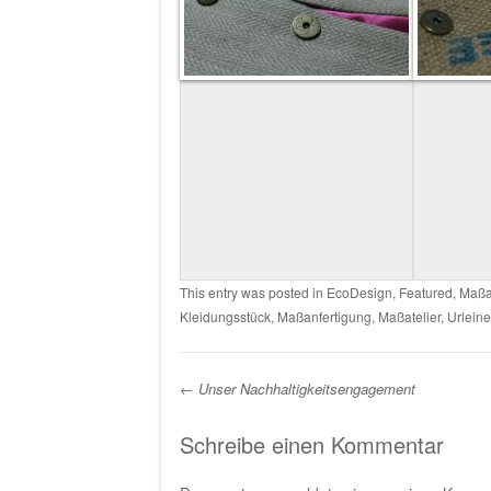
This entry was posted in
EcoDesign
,
Featured
,
Maßa
Kleidungsstück
,
Maßanfertigung
,
Maßatelier
,
Urlein
←
Unser Nachhaltigkeitsengagement
Post navigation
Schreibe einen Kommentar