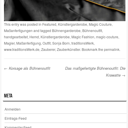
This entry was posted in
Featured
,
Künstlergarderobe
,
Magic Couture
,
Maßanfertigungen
and tagged
Bühnengarderobe
,
Bühnenoutfit
,
handgearbeitet
,
Hemd
,
Künstlergarderobe
,
Magic Fashion
,
magic-couture
,
Magier
,
Maßanfertigung
,
Outfit
,
Sonja Born
,
traditionsWerk
,
www.traditionsWerk.de
,
Zauberer
,
Zauberkünstler
. Bookmark the
permalink
.
←
Korsage als Bühnenoutfit
Das maßgefertigte Bühnenoutfit: Die
Krawatte
→
Post navigation
Meta
Anmelden
Eintrags-Feed
Kommentar-Feed