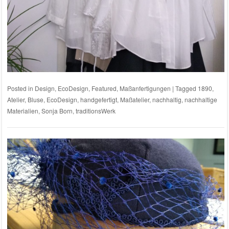
Posted in
Design
,
EcoDesign
,
Featured
,
Maßanfertigungen
|
Tagged
1890
,
Atelier
,
Bluse
,
EcoDesign
,
handgefertigt
,
Maßatelier
,
nachhaltig
,
nachhaltige
Materialien
,
Sonja Born
,
traditionsWerk