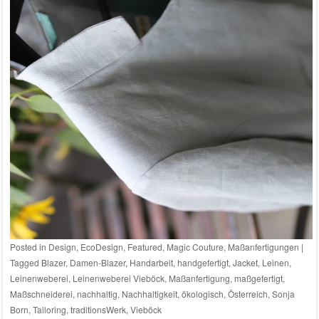
Posted in
Design
,
EcoDesign
,
Featured
,
Magic Couture
,
Maßanfertigungen
|
Tagged
Blazer
,
Damen-Blazer
,
Handarbeit
,
handgefertigt
,
Jacket
,
Leinen
,
Leinenweberei
,
Leinenweberei Vieböck
,
Maßanfertigung
,
maßgefertigt
,
Maßschneiderei
,
nachhaltig
,
Nachhaltigkeit
,
ökologisch
,
Österreich
,
Sonja
Born
,
Tailoring
,
traditionsWerk
,
Vieböck