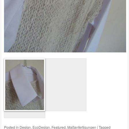
Posted in
Design
,
EcoDesign
,
Featured
,
Maßanfertigungen
|
Tagged