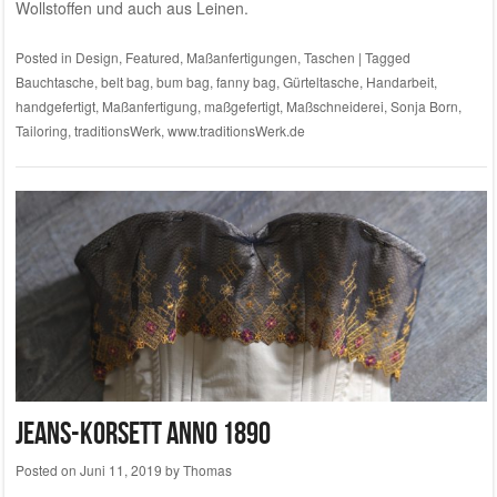
Wollstoffen und auch aus Leinen.
Posted in
Design
,
Featured
,
Maßanfertigungen
,
Taschen
|
Tagged
Bauchtasche
,
belt bag
,
bum bag
,
fanny bag
,
Gürteltasche
,
Handarbeit
,
handgefertigt
,
Maßanfertigung
,
maßgefertigt
,
Maßschneiderei
,
Sonja Born
,
Tailoring
,
traditionsWerk
,
www.traditionsWerk.de
Jeans-Korsett anno 1890
Posted on
Juni 11, 2019
by
Thomas