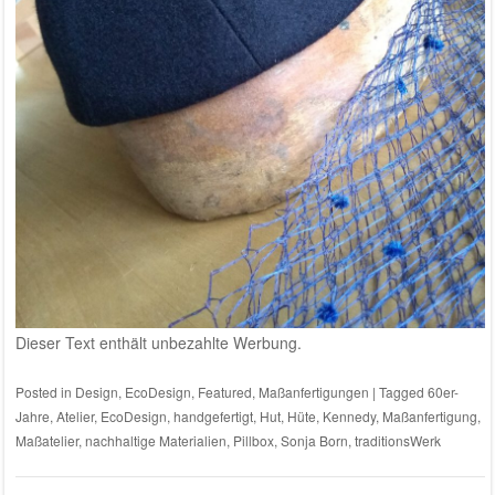
Dieser Text enthält unbezahlte Werbung.
Posted in
Design
,
EcoDesign
,
Featured
,
Maßanfertigungen
|
Tagged
60er-
Jahre
,
Atelier
,
EcoDesign
,
handgefertigt
,
Hut
,
Hüte
,
Kennedy
,
Maßanfertigung
,
Maßatelier
,
nachhaltige Materialien
,
Pillbox
,
Sonja Born
,
traditionsWerk