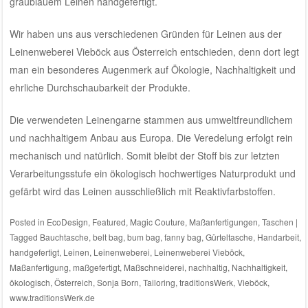
graublauem Leinen handgefertigt.
Wir haben uns aus verschiedenen Gründen für Leinen aus der
Leinenweberei Vieböck aus Österreich
entschieden, denn dort legt
man ein besonderes Augenmerk auf Ökologie, Nachhaltigkeit und
ehrliche Durchschaubarkeit der Produkte.
Die verwendeten Leinengarne stammen aus umweltfreundlichem
und nachhaltigem Anbau aus Europa. Die Veredelung erfolgt rein
mechanisch und natürlich. Somit bleibt der Stoff bis zur letzten
Verarbeitungsstufe ein ökologisch hochwertiges Naturprodukt und
gefärbt wird das Leinen ausschließlich mit Reaktivfarbstoffen.
Posted in
EcoDesign
,
Featured
,
Magic Couture
,
Maßanfertigungen
,
Taschen
|
Tagged
Bauchtasche
,
belt bag
,
bum bag
,
fanny bag
,
Gürteltasche
,
Handarbeit
,
handgefertigt
,
Leinen
,
Leinenweberei
,
Leinenweberei Vieböck
,
Maßanfertigung
,
maßgefertigt
,
Maßschneiderei
,
nachhaltig
,
Nachhaltigkeit
,
ökologisch
,
Österreich
,
Sonja Born
,
Tailoring
,
traditionsWerk
,
Vieböck
,
www.traditionsWerk.de