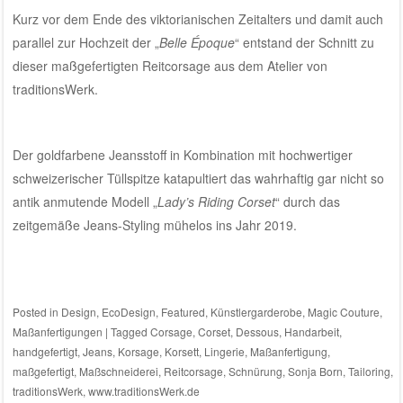
Kurz vor dem Ende des viktorianischen Zeitalters und damit auch
parallel zur Hochzeit der „
Belle Époque
“ entstand der Schnitt zu
dieser maßgefertigten Reitcorsage aus dem
Atelier von
traditionsWerk
.
Der goldfarbene Jeansstoff in Kombination mit hochwertiger
schweizerischer Tüllspitze katapultiert das wahrhaftig gar nicht so
antik anmutende Modell „
Lady’s Riding Corset
“ durch das
zeitgemäße Jeans-Styling mühelos ins Jahr 2019.
Posted in
Design
,
EcoDesign
,
Featured
,
Künstlergarderobe
,
Magic Couture
,
Maßanfertigungen
|
Tagged
Corsage
,
Corset
,
Dessous
,
Handarbeit
,
handgefertigt
,
Jeans
,
Korsage
,
Korsett
,
Lingerie
,
Maßanfertigung
,
maßgefertigt
,
Maßschneiderei
,
Reitcorsage
,
Schnürung
,
Sonja Born
,
Tailoring
,
traditionsWerk
,
www.traditionsWerk.de