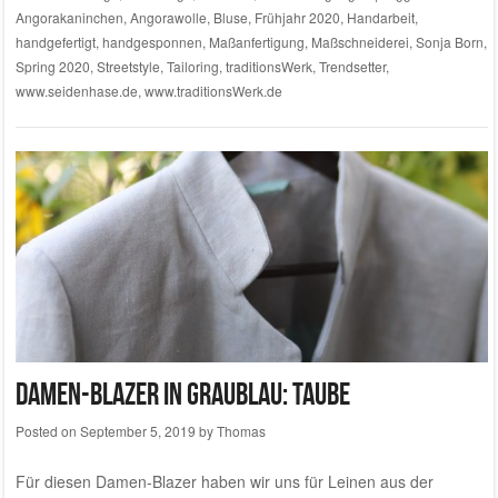
Angorakaninchen
,
Angorawolle
,
Bluse
,
Frühjahr 2020
,
Handarbeit
,
handgefertigt
,
handgesponnen
,
Maßanfertigung
,
Maßschneiderei
,
Sonja Born
,
Spring 2020
,
Streetstyle
,
Tailoring
,
traditionsWerk
,
Trendsetter
,
www.seidenhase.de
,
www.traditionsWerk.de
Damen-Blazer in graublau: Taube
Posted on
September 5, 2019
by
Thomas
Für diesen Damen-Blazer haben wir uns für Leinen aus der