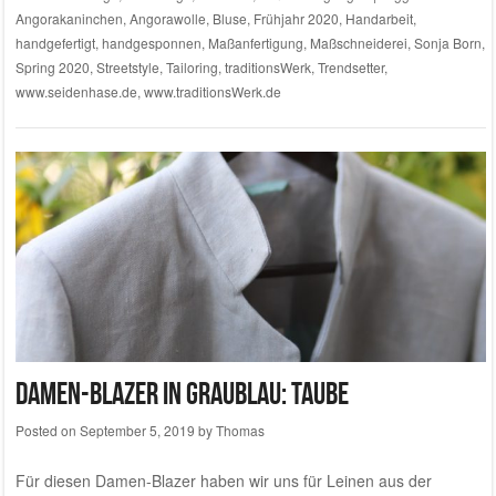
Angorakaninchen
,
Angorawolle
,
Bluse
,
Frühjahr 2020
,
Handarbeit
,
handgefertigt
,
handgesponnen
,
Maßanfertigung
,
Maßschneiderei
,
Sonja Born
,
Spring 2020
,
Streetstyle
,
Tailoring
,
traditionsWerk
,
Trendsetter
,
www.seidenhase.de
,
www.traditionsWerk.de
Damen-Blazer in graublau: Taube
Posted on
September 5, 2019
by
Thomas
Für diesen Damen-Blazer haben wir uns für Leinen aus der