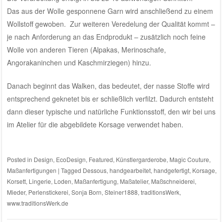
Das aus der Wolle gesponnene Garn wird anschließend zu einem
Wollstoff gewoben. Zur weiteren Veredelung der Qualität kommt –
je nach Anforderung an das Endprodukt – zusätzlich noch feine
Wolle von anderen Tieren (Alpakas, Merinoschafe,
Angorakaninchen und Kaschmirziegen) hinzu.
Danach beginnt das Walken, das bedeutet, der nasse Stoffe wird
entsprechend geknetet bis er schließlich verfilzt. Dadurch entsteht
dann dieser typische und natürliche Funktionsstoff, den wir bei uns
im Atelier für die abgebildete Korsage verwendet haben.
Posted in
Design
,
EcoDesign
,
Featured
,
Künstlergarderobe
,
Magic Couture
,
Maßanfertigungen
|
Tagged
Dessous
,
handgearbeitet
,
handgefertigt
,
Korsage
,
Korsett
,
Lingerie
,
Loden
,
Maßanfertigung
,
Maßatelier
,
Maßschneiderei
,
Mieder
,
Perlenstickerei
,
Sonja Born
,
Steiner1888
,
traditionsWerk
,
www.traditionsWerk.de