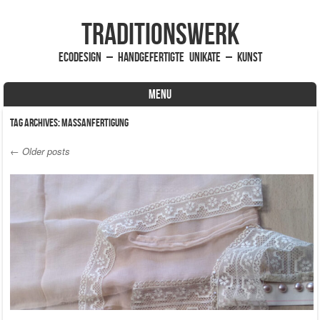
traditionsWerk
EcoDesign – handgefertigte Unikate – Kunst
MENU
Skip to content
Tag Archives:
Maßanfertigung
←
Older posts
Post navigation