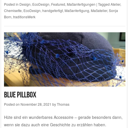
Posted in
Design
,
EcoDesign
,
Featured
,
Maßanfertigungen
|
Tagged
Atelier
,
Chemisette
,
EcoDesign
,
handgefertigt
,
Maßanfertigung
,
Maßatelier
,
Sonja
Born
,
traditionsWerk
Blue Pillbox
Posted on
November 28, 2021
by
Thomas
Hüte sind ein wunderbares Accessoire – gerade besonders dann,
wenn sie dazu auch eine Geschichte zu erzählen haben.