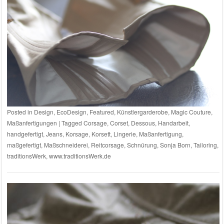
Posted in
Design
,
EcoDesign
,
Featured
,
Künstlergarderobe
,
Magic Couture
,
Maßanfertigungen
|
Tagged
Corsage
,
Corset
,
Dessous
,
Handarbeit
,
handgefertigt
,
Jeans
,
Korsage
,
Korsett
,
Lingerie
,
Maßanfertigung
,
maßgefertigt
,
Maßschneiderei
,
Reitcorsage
,
Schnürung
,
Sonja Born
,
Tailoring
,
traditionsWerk
,
www.traditionsWerk.de