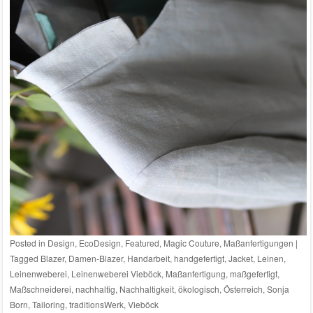
Posted in
Design
,
EcoDesign
,
Featured
,
Magic Couture
,
Maßanfertigungen
|
Tagged
Blazer
,
Damen-Blazer
,
Handarbeit
,
handgefertigt
,
Jacket
,
Leinen
,
Leinenweberei
,
Leinenweberei Vieböck
,
Maßanfertigung
,
maßgefertigt
,
Maßschneiderei
,
nachhaltig
,
Nachhaltigkeit
,
ökologisch
,
Österreich
,
Sonja
Born
,
Tailoring
,
traditionsWerk
,
Vieböck