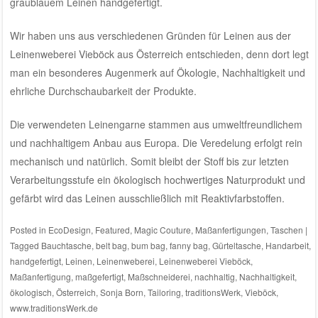
graublauem Leinen handgefertigt.
Wir haben uns aus verschiedenen Gründen für Leinen aus der
Leinenweberei Vieböck aus Österreich
entschieden, denn dort legt
man ein besonderes Augenmerk auf Ökologie, Nachhaltigkeit und
ehrliche Durchschaubarkeit der Produkte.
Die verwendeten Leinengarne stammen aus umweltfreundlichem
und nachhaltigem Anbau aus Europa. Die Veredelung erfolgt rein
mechanisch und natürlich. Somit bleibt der Stoff bis zur letzten
Verarbeitungsstufe ein ökologisch hochwertiges Naturprodukt und
gefärbt wird das Leinen ausschließlich mit Reaktivfarbstoffen.
Posted in
EcoDesign
,
Featured
,
Magic Couture
,
Maßanfertigungen
,
Taschen
|
Tagged
Bauchtasche
,
belt bag
,
bum bag
,
fanny bag
,
Gürteltasche
,
Handarbeit
,
handgefertigt
,
Leinen
,
Leinenweberei
,
Leinenweberei Vieböck
,
Maßanfertigung
,
maßgefertigt
,
Maßschneiderei
,
nachhaltig
,
Nachhaltigkeit
,
ökologisch
,
Österreich
,
Sonja Born
,
Tailoring
,
traditionsWerk
,
Vieböck
,
www.traditionsWerk.de