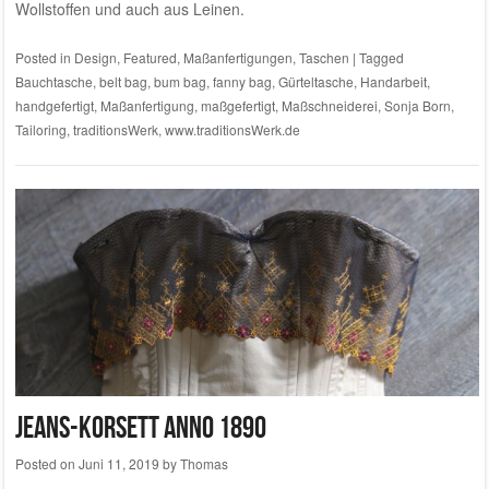
Wollstoffen und auch aus Leinen.
Posted in
Design
,
Featured
,
Maßanfertigungen
,
Taschen
|
Tagged
Bauchtasche
,
belt bag
,
bum bag
,
fanny bag
,
Gürteltasche
,
Handarbeit
,
handgefertigt
,
Maßanfertigung
,
maßgefertigt
,
Maßschneiderei
,
Sonja Born
,
Tailoring
,
traditionsWerk
,
www.traditionsWerk.de
Jeans-Korsett anno 1890
Posted on
Juni 11, 2019
by
Thomas