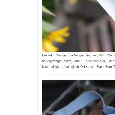
Posted in
Design
,
EcoDesign
,
Featured
,
Magic Cout
handgefertigt
,
Jacket
,
Leinen
,
Leinenweberei
,
Leine
Nachhaltigkeit
,
ökologisch
,
Österreich
,
Sonja Born
,
T