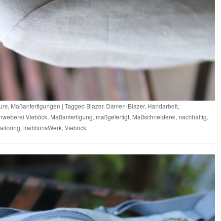
ure
,
Maßanfertigungen
|
Tagged
Blazer
,
Damen-Blazer
,
Handarbeit
,
nweberei Vieböck
,
Maßanfertigung
,
maßgefertigt
,
Maßschneiderei
,
nachhaltig
,
ailoring
,
traditionsWerk
,
Vieböck