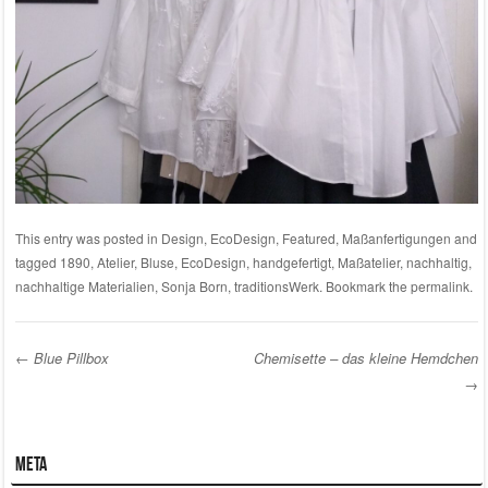
This entry was posted in
Design
,
EcoDesign
,
Featured
,
Maßanfertigungen
and
tagged
1890
,
Atelier
,
Bluse
,
EcoDesign
,
handgefertigt
,
Maßatelier
,
nachhaltig
,
nachhaltige Materialien
,
Sonja Born
,
traditionsWerk
. Bookmark the
permalink
.
←
Blue Pillbox
Chemisette – das kleine Hemdchen
→
Post navigation
Meta