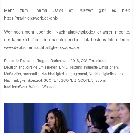
Mehr zum Thema „
DNK im Atelier
“ gibt es hier:
https://traditionswerk.de/dnk/
Wer noch mehr über den Nachhaltigkeitskodex erfahren möchte,
der kann sich über den nachfolgenden Link bestens informieren:
www.deutscher-nachhaltigkeitskodex.de
Posted in
Featured
|
Tagged
Berichtsjahr 2016
,
CO²-Emissionen
,
Deutschland
,
direkte Emissionen
,
DNK
,
Heizung
,
indirekte Emissionen
,
Maßatelier
,
nachhaltig
,
Nachhaltigkeitsengagement
,
Nachhaltigkeitskodex
,
Nachhaltigkeitskonzept
,
SCOPE 1
,
SCOPE 2
,
SCOPE 3
,
Strom
,
traditionsWerk
,
Wärme
,
Wasser