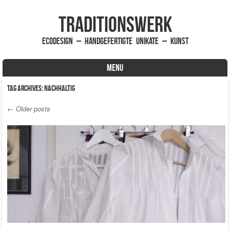
traditionsWerk
EcoDesign – handgefertigte Unikate – Kunst
MENU
Skip to content
Tag Archives:
nachhaltig
←
Older posts
Post navigation