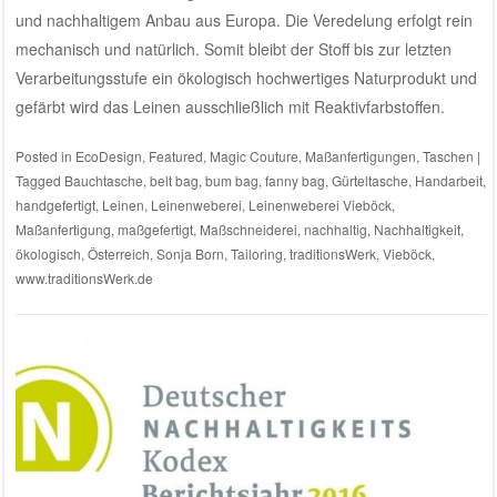
und nachhaltigem Anbau aus Europa. Die Veredelung erfolgt rein
mechanisch und natürlich. Somit bleibt der Stoff bis zur letzten
Verarbeitungsstufe ein ökologisch hochwertiges Naturprodukt und
gefärbt wird das Leinen ausschließlich mit Reaktivfarbstoffen.
Posted in
EcoDesign
,
Featured
,
Magic Couture
,
Maßanfertigungen
,
Taschen
|
Tagged
Bauchtasche
,
belt bag
,
bum bag
,
fanny bag
,
Gürteltasche
,
Handarbeit
,
handgefertigt
,
Leinen
,
Leinenweberei
,
Leinenweberei Vieböck
,
Maßanfertigung
,
maßgefertigt
,
Maßschneiderei
,
nachhaltig
,
Nachhaltigkeit
,
ökologisch
,
Österreich
,
Sonja Born
,
Tailoring
,
traditionsWerk
,
Vieböck
,
www.traditionsWerk.de