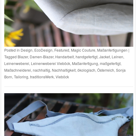
Posted in
Design
,
EcoDesign
,
Featured
,
Magic Couture
,
Maßanfertigungen
|
Tagged
Blazer
,
Damen-Blazer
,
Handarbeit
,
handgefertigt
,
Jacket
,
Leinen
,
Leinenweberei
,
Leinenweberei Vieböck
,
Maßanfertigung
,
maßgefertigt
,
Maßschneiderei
,
nachhaltig
,
Nachhaltigkeit
,
ökologisch
,
Österreich
,
Sonja
Born
,
Tailoring
,
traditionsWerk
,
Vieböck