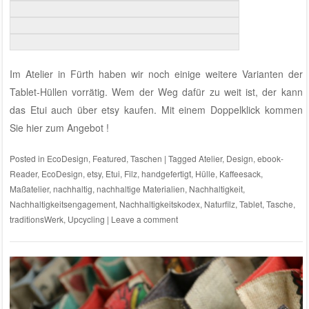
Im Atelier in Fürth haben wir noch einige weitere Varianten der
Tablet-Hüllen vorrätig. Wem der Weg dafür zu weit ist, der kann
das Etui auch über etsy kaufen.
Mit einem Doppelklick kommen
Sie hier zum Angebot !
Posted in
EcoDesign
,
Featured
,
Taschen
|
Tagged
Atelier
,
Design
,
ebook-
Reader
,
EcoDesign
,
etsy
,
Etui
,
Filz
,
handgefertigt
,
Hülle
,
Kaffeesack
,
Maßatelier
,
nachhaltig
,
nachhaltige Materialien
,
Nachhaltigkeit
,
Nachhaltigkeitsengagement
,
Nachhaltigkeitskodex
,
Naturfilz
,
Tablet
,
Tasche
,
traditionsWerk
,
Upcycling
|
Leave a comment