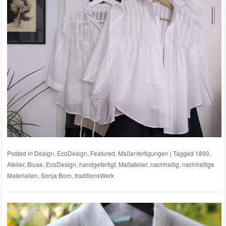
Posted in
Design
,
EcoDesign
,
Featured
,
Maßanfertigungen
|
Tagged
1890
,
Atelier
,
Bluse
,
EcoDesign
,
handgefertigt
,
Maßatelier
,
nachhaltig
,
nachhaltige
Materialien
,
Sonja Born
,
traditionsWerk