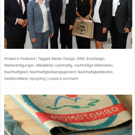
Posted in
Featured
|
Tagged
Atelier
,
Design
,
DNK
,
EcoDesign
,
Maßanfertigungen
,
Maßatelier
,
nachhaltig
,
nachhaltige Materialien
,
Nachhaltigkeit
,
Nachhaltigkeitsengagement
,
Nachhaltigkeitskodex
,
traditionsWerk
,
Upcycling
|
Leave a comment