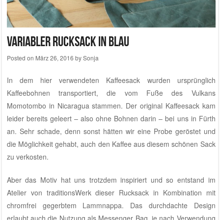
Variabler Rucksack in blau
Posted on
März 26, 2016
by
Sonja
In dem hier verwendeten Kaffeesack wurden ursprünglich
Kaffeebohnen transportiert, die vom Fuße des Vulkans
Momotombo in Nicaragua stammen. Der original Kaffeesack kam
leider bereits geleert – also ohne Bohnen darin – bei uns in Fürth
an. Sehr schade, denn sonst hätten wir eine Probe geröstet und
die Möglichkeit gehabt, auch den Kaffee aus diesem schönen Sack
zu verkosten.
Aber das Motiv hat uns trotzdem inspiriert und so entstand
im
Atelier von traditionsWerk
dieser Rucksack in Kombination mit
chromfrei gegerbtem Lammnappa. Das durchdachte Design
erlaubt auch die Nutzung als Messenger Bag, je nach Verwendung