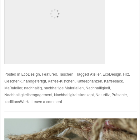
Posted in
EcoDesign
,
Featured
,
Taschen
|
Tagged
Atelier
,
EcoDesign
,
Filz
,
Geschenk
,
handgefertigt
,
Kaffee-Kistchen
,
Kaffeepflanzen
,
Kaffeesack
,
Maßatelier
,
nachhaltig
,
nachhaltige Materialien
,
Nachhaltigkeit
,
Nachhaltigkeitsengagement
,
Nachhaltigkeitskonzept
,
Naturfilz
,
Präsente
,
traditionsWerk
|
Leave a comment