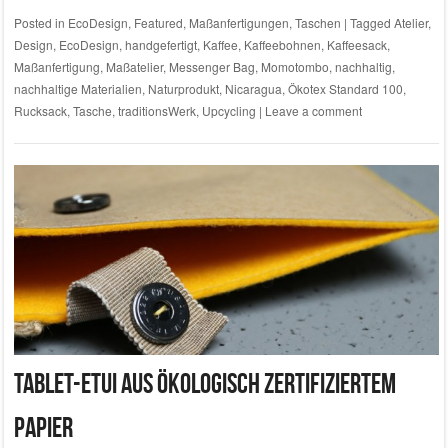
Posted in
EcoDesign
,
Featured
,
Maßanfertigungen
,
Taschen
|
Tagged
Atelier
,
Design
,
EcoDesign
,
handgefertigt
,
Kaffee
,
Kaffeebohnen
,
Kaffeesack
,
Maßanfertigung
,
Maßatelier
,
Messenger Bag
,
Momotombo
,
nachhaltig
,
nachhaltige Materialien
,
Naturprodukt
,
Nicaragua
,
Ökotex Standard 100
,
Rucksack
,
Tasche
,
traditionsWerk
,
Upcycling
|
Leave a comment
Tablet-Etui aus ökologisch zertifiziertem
Papier