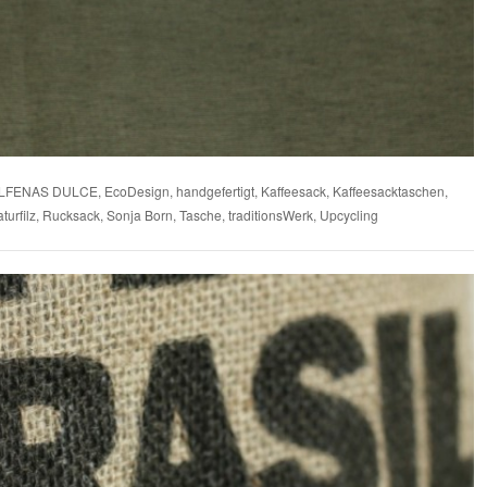
LFENAS DULCE
,
EcoDesign
,
handgefertigt
,
Kaffeesack
,
Kaffeesacktaschen
,
turfilz
,
Rucksack
,
Sonja Born
,
Tasche
,
traditionsWerk
,
Upcycling