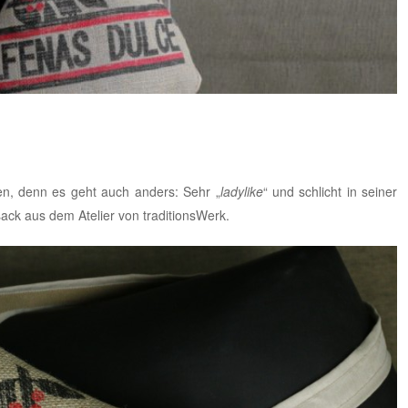
n, denn es geht auch anders: Sehr „
ladylike
“ und schlicht in seiner
ksack aus dem
Atelier von traditionsWerk
.