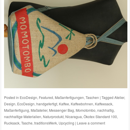
Posted in
EcoDesign
,
Featured
,
Maßanfertigungen
,
Taschen
|
Tagged
Atelier
,
Design
,
EcoDesign
,
handgefertigt
,
Kaffee
,
Kaffeebohnen
,
Kaffeesack
,
Maßanfertigung
,
Maßatelier
,
Messenger Bag
,
Momotombo
,
nachhaltig
,
nachhaltige Materialien
,
Naturprodukt
,
Nicaragua
,
Ökotex Standard 100
,
Rucksack
,
Tasche
,
traditionsWerk
,
Upcycling
|
Leave a comment