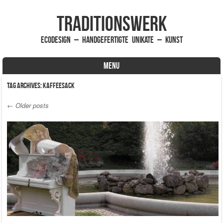
traditionsWerk
EcoDesign – handgefertigte Unikate – Kunst
MENU
Skip to content
Tag Archives:
Kaffeesack
←
Older posts
Post navigation