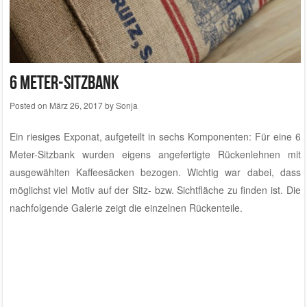
Tischplaid
,
Tischunterlage
,
traditionsWerk
|
Leave a comment
Der Feichtinger Stuhl
Posted on
September 27, 2016
by
Thomas
Eigens für
Christof Feichtinger
wurde dieser 70er-Jahre-Stuhl im
Atelier von traditionsWerk
mit einem ganz besonderen Kaffeesack
aus Guatemala und feinstem Lammnappa bezogen.