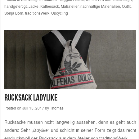
Posted in
EcoDesign
,
Featured
,
Maßanfertigungen
|
Tagged
Amarella
,
Brasilien
,
Casa Ruiz
,
Costa Rica
,
Dota Tarrazu
,
Fazenda Lagoa
,
handgefertigt
,
handwerklich
,
Kaffeesack
,
Maßanfertigung
,
Maßatelier
,
Panama
,
Restaurant
,
San Miguel
,
Sitzbank
,
traditionsWerk
|
Leave a comment