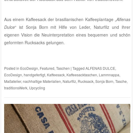
Tischplaids in der Kaffeerösterei
Posted on
März 17, 2017
by
Thomas
In einer Nürnberger Kaffeerösterei gibt es neue Plaids aus Naturfilz
und passenden Kaffeesackmotiven. Dadurch ergibt sich in
Kombination mit den Sitzbankunterlagen ein wunderbarer
authentischer Stil, der sich sehr gut in die Räumlichkeiten der
Machhörndl Kaffee GmbH
einfügt.
Die Tischplaids werden auf Anfrage individuell für Dich angefertigt.
Somit kannst Du selbst bestimmen wie groß das Plaid sein soll.
Sicher findest Du bei uns
im Atelier von traditionsWerk
dazu auch
ein ansprechendes Kaffeesack-Motiv.
Posted in
EcoDesign
,
Featured
,
Maßanfertigungen
|
Tagged
Jute
,
Kaffeerösterei
,
Kaffeesack
,
Machhörndl
,
Maßanfertigung
,
Maßatelier
,