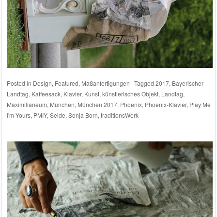
Posted in
Design
,
Featured
,
Maßanfertigungen
|
Tagged
2017
,
Bayerischer
Landtag
,
Kaffeesack
,
Klavier
,
Kunst
,
künstlerisches Objekt
,
Landtag
,
Maximilianeum
,
München
,
München 2017
,
Phoenix
,
Phoenix-Klavier
,
Play Me
I'm Yours
,
PMIY
,
Seide
,
Sonja Born
,
traditionsWerk