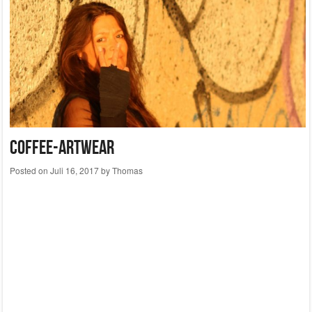
Coffee-ArtWear
Posted on
Juli 16, 2017
by
Thomas
Posted in
EcoDesign
,
Featured
|
Tagged
Atelier
,
Coffee-ArtWear
,
EcoDesign
,