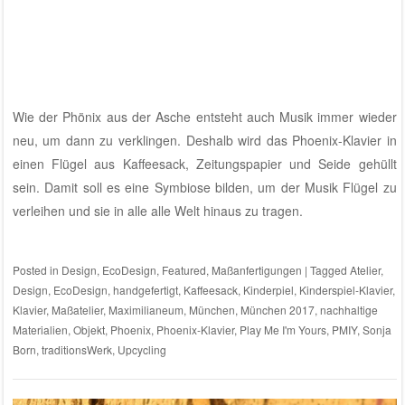
Wie der Phönix aus der Asche entsteht auch Musik immer wieder
neu, um dann zu verklingen. Deshalb wird das Phoenix-Klavier in
einen Flügel aus Kaffeesack, Zeitungspapier und Seide gehüllt
sein. Damit soll es eine Symbiose bilden, um der Musik Flügel zu
verleihen und sie in alle alle Welt hinaus zu tragen.
Posted in
Design
,
EcoDesign
,
Featured
,
Maßanfertigungen
|
Tagged
Atelier
,
Design
,
EcoDesign
,
handgefertigt
,
Kaffeesack
,
Kinderpiel
,
Kinderspiel-Klavier
,
Klavier
,
Maßatelier
,
Maximilianeum
,
München
,
München 2017
,
nachhaltige
Materialien
,
Objekt
,
Phoenix
,
Phoenix-Klavier
,
Play Me I'm Yours
,
PMIY
,
Sonja
Born
,
traditionsWerk
,
Upcycling