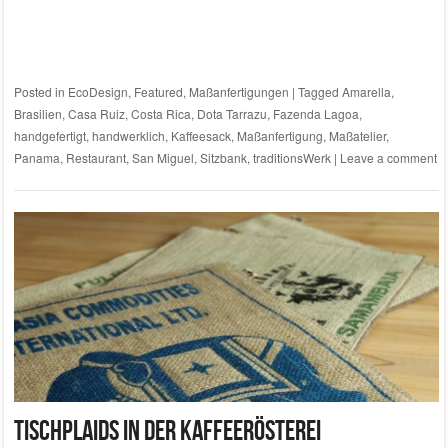
Posted in
Design
,
EcoDesign
,
Featured
,
Maßanfertigungen
|
Tagged
Atelier
,
Bayerischer Landtag
,
Design
,
EcoDesign
,
Kaffeesack
,
Landtag
,
Maßanfertigung
,
Maßatelier
,
Maximilianeum
,
München
,
Objekt
,
traditionsWerk
|
Leave a comment
←
Older posts
Post navigation
Meta
Anmelden
Eintrags-Feed
Kommentar-Feed
WordPress.org
Neues aus dem Atelier