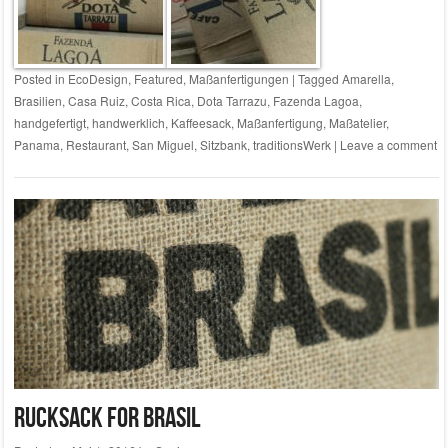
Posted in
EcoDesign
,
Featured
,
Maßanfertigungen
|
Tagged
Amarella
,
Brasilien
,
Casa Ruiz
,
Costa Rica
,
Dota Tarrazu
,
Fazenda Lagoa
,
handgefertigt
,
handwerklich
,
Kaffeesack
,
Maßanfertigung
,
Maßatelier
,
Panama
,
Restaurant
,
San Miguel
,
Sitzbank
,
traditionsWerk
|
Leave a comment
Rucksack for Brasil