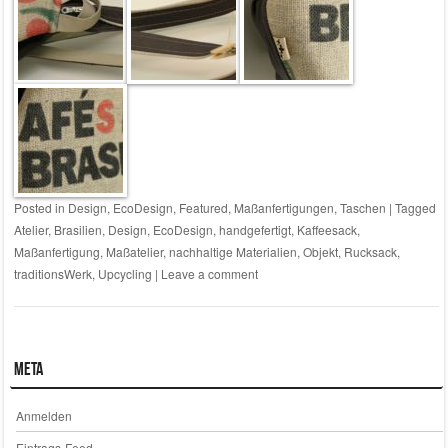
Posted in
Design
,
EcoDesign
,
Featured
,
Maßanfertigungen
,
Taschen
|
Tagged
Atelier
,
Brasilien
,
Design
,
EcoDesign
,
handgefertigt
,
Kaffeesack
,
Maßanfertigung
,
Maßatelier
,
nachhaltige Materialien
,
Objekt
,
Rucksack
,
traditionsWerk
,
Upcycling
|
Leave a comment
Meta
Anmelden
Eintrags-Feed