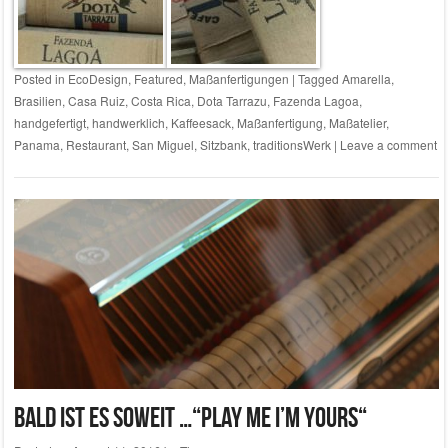
Posted in
EcoDesign
,
Featured
,
Maßanfertigungen
|
Tagged
Amarella
,
Brasilien
,
Casa Ruiz
,
Costa Rica
,
Dota Tarrazu
,
Fazenda Lagoa
,
handgefertigt
,
handwerklich
,
Kaffeesack
,
Maßanfertigung
,
Maßatelier
,
Panama
,
Restaurant
,
San Miguel
,
Sitzbank
,
traditionsWerk
|
Leave a comment
Bald ist es soweit …“Play Me I’m Yours“