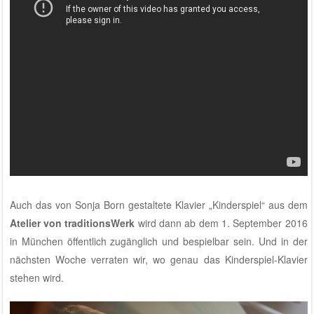
Auch das von Sonja Born gestaltete Klavier „Kinderspiel“ aus dem
Atelier von traditionsWerk
wird dann ab dem 1. September 2016
in München öffentlich zugänglich und bespielbar sein. Und in der
nächsten Woche verraten wir, wo genau das Kinderspiel-Klavier
stehen wird.