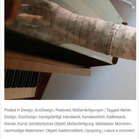
Posted in
Design
,
EcoDesign
,
Featured
,
Maßanfertigungen
|
Tagged
Atelier
,
Design
,
EcoDesign
,
handgefertigt
,
Handwerk
,
handwerklich
,
Kaffeesack
,
Klavier
,
Kunst
,
künstlerisches Objekt
,
Maßanfertigung
,
Maßatelier
,
München
,
nachhaltige Materialien
,
Objekt
,
traditionsWerk
,
Upcycling
|
Leave a comment