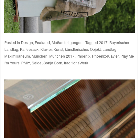
Posted in
Design
,
Featured
,
Maßanfertigungen
|
Tagged
2017
,
Bayerischer
Landtag
,
Kaffeesack
,
Klavier
,
Kunst
,
künstlerisches Objekt
,
Landtag
,
Maximilianeum
,
München
,
München 2017
,
Phoenix
,
Phoenix-Klavier
,
Play Me
I'm Yours
,
PMIY
,
Seide
,
Sonja Born
,
traditionsWerk