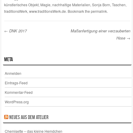
künstlerisches Objekt
,
Magie
,
nachhaltige Materialien
,
Sonja Born
,
Taschen
,
traditionsWerk
,
www.traditionsWerk.de
. Bookmark the
permalink
.
←
DNK 2017
Maßanfertigung einer verzauberten
Hose
→
Post navigation
Meta
Anmelden
Eintrags-Feed
Kommentar-Feed
WordPress.org
Neues aus dem Atelier
Chemisette – das kleine Hemdchen