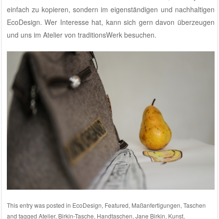
einfach zu kopieren, sondern im eigenständigen und nachhaltigen
EcoDesign. Wer Interesse hat, kann sich gern davon überzeugen
und uns im
Atelier von traditionsWerk
besuchen.
This entry was posted in
EcoDesign
,
Featured
,
Maßanfertigungen
,
Taschen
and tagged
Atelier
,
Birkin-Tasche
,
Handtaschen
,
Jane Birkin
,
Kunst
,