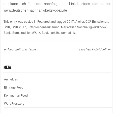
der kann sich über den nachfolgenden Link bestens informieren:
www.deutscher-nachhaltigkeitskodex.de
This entry was posted in
Featured
and tagged
2017
,
Atelier
,
CO²-Emissionen
,
DNK
,
DNK 2017
,
Entsprechenserklärung
,
Maßatelier
,
Nachhaltigkeitskodex
,
Sonja Born
,
traditionsWerk
. Bookmark the
permalink
.
←
Hochzeit und Taufe
Taschen individuell
→
Post navigation
Meta
Anmelden
Eintrags-Feed
Kommentar-Feed
WordPress.org