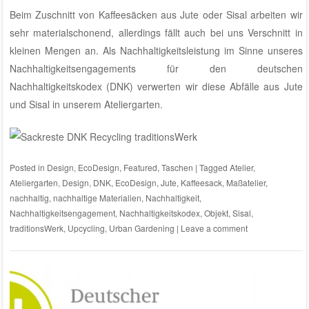
Beim Zuschnitt von Kaffeesäcken aus Jute oder Sisal arbeiten wir
sehr materialschonend, allerdings fällt auch bei uns Verschnitt in
kleinen Mengen an. Als Nachhaltigkeitsleistung im Sinne unseres
Nachhaltigkeitsengagements für den deutschen
Nachhaltigkeitskodex (DNK)
verwerten wir diese Abfälle aus Jute
und Sisal
in unserem Ateliergarten
.
Posted in
Design
,
EcoDesign
,
Featured
,
Taschen
|
Tagged
Atelier
,
Ateliergarten
,
Design
,
DNK
,
EcoDesign
,
Jute
,
Kaffeesack
,
Maßatelier
,
nachhaltig
,
nachhaltige Materialien
,
Nachhaltigkeit
,
Nachhaltigkeitsengagement
,
Nachhaltigkeitskodex
,
Objekt
,
Sisal
,
traditionsWerk
,
Upcycling
,
Urban Gardening
|
Leave a comment