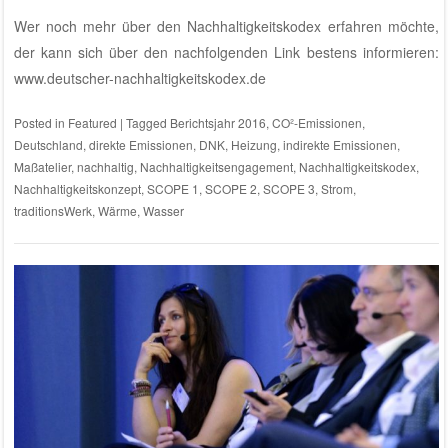
Wer noch mehr über den Nachhaltigkeitskodex erfahren möchte,
der kann sich über den nachfolgenden Link bestens informieren:
www.deutscher-nachhaltigkeitskodex.de
Posted in
Featured
|
Tagged
Berichtsjahr 2016
,
CO²-Emissionen
,
Deutschland
,
direkte Emissionen
,
DNK
,
Heizung
,
indirekte Emissionen
,
Maßatelier
,
nachhaltig
,
Nachhaltigkeitsengagement
,
Nachhaltigkeitskodex
,
Nachhaltigkeitskonzept
,
SCOPE 1
,
SCOPE 2
,
SCOPE 3
,
Strom
,
traditionsWerk
,
Wärme
,
Wasser