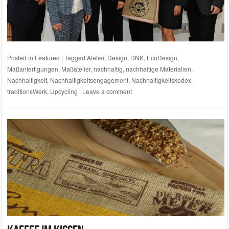
Posted in
Featured
|
Tagged
Atelier
,
Design
,
DNK
,
EcoDesign
,
Maßanfertigungen
,
Maßatelier
,
nachhaltig
,
nachhaltige Materialien
,
Nachhaltigkeit
,
Nachhaltigkeitsengagement
,
Nachhaltigkeitskodex
,
traditionsWerk
,
Upcycling
|
Leave a comment