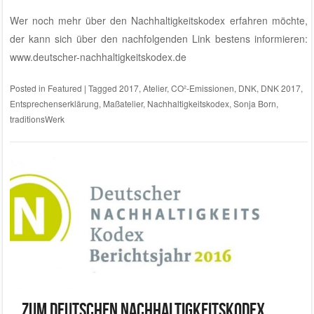
Wer noch mehr über den Nachhaltigkeitskodex erfahren möchte,
der kann sich über den nachfolgenden Link bestens informieren:
www.deutscher-nachhaltigkeitskodex.de
Posted in
Featured
|
Tagged
2017
,
Atelier
,
CO²-Emissionen
,
DNK
,
DNK 2017
,
Entsprechenserklärung
,
Maßatelier
,
Nachhaltigkeitskodex
,
Sonja Born
,
traditionsWerk
… zum Deutschen Nachhaltigkeitskodex