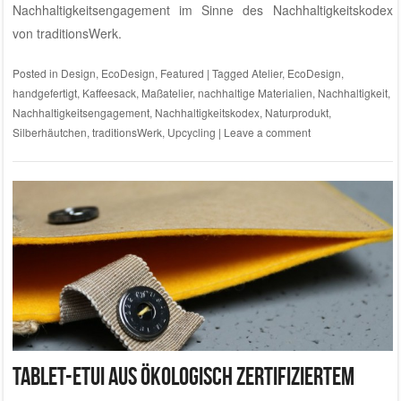
Nachhaltigkeitsengagement im Sinne des Nachhaltigkeitskodex
von traditionsWerk
.
Posted in
Design
,
EcoDesign
,
Featured
|
Tagged
Atelier
,
EcoDesign
,
handgefertigt
,
Kaffeesack
,
Maßatelier
,
nachhaltige Materialien
,
Nachhaltigkeit
,
Nachhaltigkeitsengagement
,
Nachhaltigkeitskodex
,
Naturprodukt
,
Silberhäutchen
,
traditionsWerk
,
Upcycling
|
Leave a comment
Tablet-Etui aus ökologisch zertifiziertem