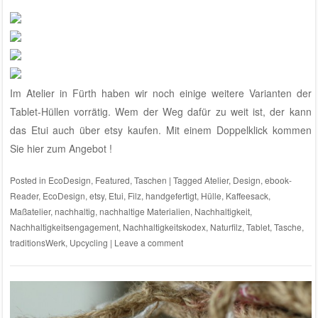
Im Atelier in Fürth haben wir noch einige weitere Varianten der
Tablet-Hüllen vorrätig. Wem der Weg dafür zu weit ist, der kann
das Etui auch über etsy kaufen.
Mit einem Doppelklick kommen
Sie hier zum Angebot !
Posted in
EcoDesign
,
Featured
,
Taschen
|
Tagged
Atelier
,
Design
,
ebook-
Reader
,
EcoDesign
,
etsy
,
Etui
,
Filz
,
handgefertigt
,
Hülle
,
Kaffeesack
,
Maßatelier
,
nachhaltig
,
nachhaltige Materialien
,
Nachhaltigkeit
,
Nachhaltigkeitsengagement
,
Nachhaltigkeitskodex
,
Naturfilz
,
Tablet
,
Tasche
,
traditionsWerk
,
Upcycling
|
Leave a comment