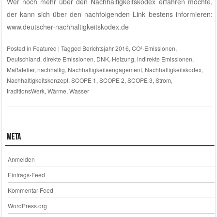
Wer noch mehr über den Nachhaltigkeitskodex erfahren möchte,
der kann sich über den nachfolgenden Link bestens informieren:
www.deutscher-nachhaltigkeitskodex.de
Posted in
Featured
|
Tagged
Berichtsjahr 2016
,
CO²-Emissionen
,
Deutschland
,
direkte Emissionen
,
DNK
,
Heizung
,
indirekte Emissionen
,
Maßatelier
,
nachhaltig
,
Nachhaltigkeitsengagement
,
Nachhaltigkeitskodex
,
Nachhaltigkeitskonzept
,
SCOPE 1
,
SCOPE 2
,
SCOPE 3
,
Strom
,
traditionsWerk
,
Wärme
,
Wasser
Meta
Anmelden
Eintrags-Feed
Kommentar-Feed
WordPress.org