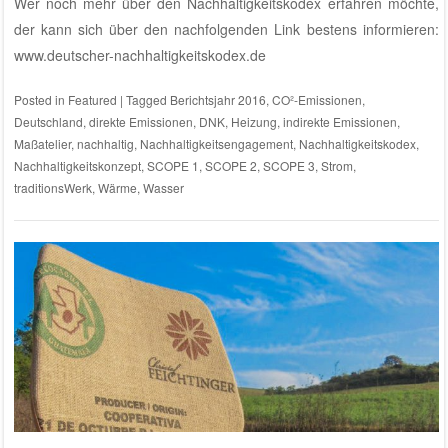
Wer noch mehr über den Nachhaltigkeitskodex erfahren möchte,
der kann sich über den nachfolgenden Link bestens informieren:
www.deutscher-nachhaltigkeitskodex.de
Posted in
Featured
|
Tagged
Berichtsjahr 2016
,
CO²-Emissionen
,
Deutschland
,
direkte Emissionen
,
DNK
,
Heizung
,
indirekte Emissionen
,
Maßatelier
,
nachhaltig
,
Nachhaltigkeitsengagement
,
Nachhaltigkeitskodex
,
Nachhaltigkeitskonzept
,
SCOPE 1
,
SCOPE 2
,
SCOPE 3
,
Strom
,
traditionsWerk
,
Wärme
,
Wasser