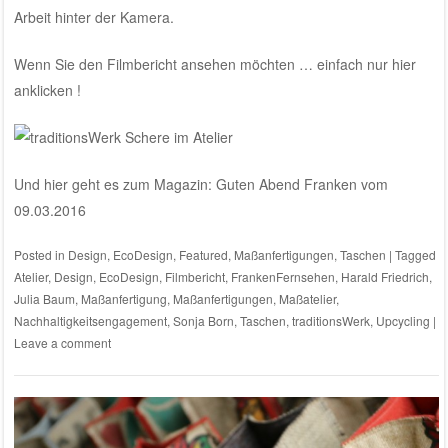
Arbeit hinter der Kamera.
Wenn Sie den Filmbericht ansehen möchten … einfach nur hier
anklicken !
Und hier geht es zum Magazin: Guten Abend Franken vom
09.03.2016
Posted in
Design
,
EcoDesign
,
Featured
,
Maßanfertigungen
,
Taschen
|
Tagged
Atelier
,
Design
,
EcoDesign
,
Filmbericht
,
FrankenFernsehen
,
Harald Friedrich
,
Julia Baum
,
Maßanfertigung
,
Maßanfertigungen
,
Maßatelier
,
Nachhaltigkeitsengagement
,
Sonja Born
,
Taschen
,
traditionsWerk
,
Upcycling
|
Leave a comment