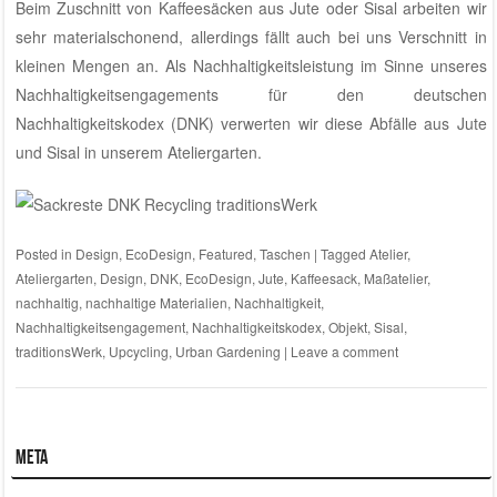
Beim Zuschnitt von Kaffeesäcken aus Jute oder Sisal arbeiten wir
sehr materialschonend, allerdings fällt auch bei uns Verschnitt in
kleinen Mengen an. Als Nachhaltigkeitsleistung im Sinne unseres
Nachhaltigkeitsengagements für den deutschen
Nachhaltigkeitskodex (DNK)
verwerten wir diese Abfälle aus Jute
und Sisal
in unserem Ateliergarten
.
Posted in
Design
,
EcoDesign
,
Featured
,
Taschen
|
Tagged
Atelier
,
Ateliergarten
,
Design
,
DNK
,
EcoDesign
,
Jute
,
Kaffeesack
,
Maßatelier
,
nachhaltig
,
nachhaltige Materialien
,
Nachhaltigkeit
,
Nachhaltigkeitsengagement
,
Nachhaltigkeitskodex
,
Objekt
,
Sisal
,
traditionsWerk
,
Upcycling
,
Urban Gardening
|
Leave a comment
Meta