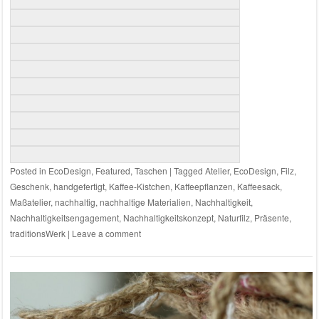
Posted in
EcoDesign
,
Featured
,
Taschen
|
Tagged
Atelier
,
EcoDesign
,
Filz
,
Geschenk
,
handgefertigt
,
Kaffee-Kistchen
,
Kaffeepflanzen
,
Kaffeesack
,
Maßatelier
,
nachhaltig
,
nachhaltige Materialien
,
Nachhaltigkeit
,
Nachhaltigkeitsengagement
,
Nachhaltigkeitskonzept
,
Naturfilz
,
Präsente
,
traditionsWerk
|
Leave a comment