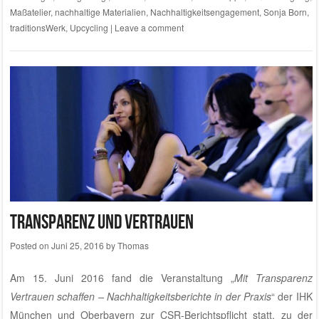
Maßatelier
,
nachhaltige Materialien
,
Nachhaltigkeitsengagement
,
Sonja Born
,
traditionsWerk
,
Upcycling
|
Leave a comment
Transparenz und Vertrauen
Posted on
Juni 25, 2016
by
Thomas
Am 15. Juni 2016 fand die Veranstaltung „
Mit Transparenz
Vertrauen schaffen – Nachhaltigkeitsberichte in der Praxis
“ der IHK
München und Oberbayern zur
CSR-Berichtspflicht
statt, zu der