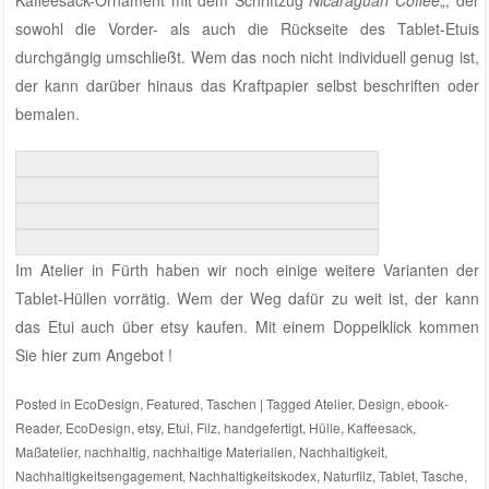
Kaffeesack-Ornament mit dem Schriftzug“
Nicaraguan Coffee
„, der
sowohl die Vorder- als auch die Rückseite des Tablet-Etuis
durchgängig umschließt. Wem das noch nicht individuell genug ist,
der kann darüber hinaus das Kraftpapier selbst beschriften oder
bemalen.
Im Atelier in Fürth haben wir noch einige weitere Varianten der
Tablet-Hüllen vorrätig. Wem der Weg dafür zu weit ist, der kann
das Etui auch über etsy kaufen.
Mit einem Doppelklick kommen
Sie hier zum Angebot !
Posted in
EcoDesign
,
Featured
,
Taschen
|
Tagged
Atelier
,
Design
,
ebook-
Reader
,
EcoDesign
,
etsy
,
Etui
,
Filz
,
handgefertigt
,
Hülle
,
Kaffeesack
,
Maßatelier
,
nachhaltig
,
nachhaltige Materialien
,
Nachhaltigkeit
,
Nachhaltigkeitsengagement
,
Nachhaltigkeitskodex
,
Naturfilz
,
Tablet
,
Tasche
,