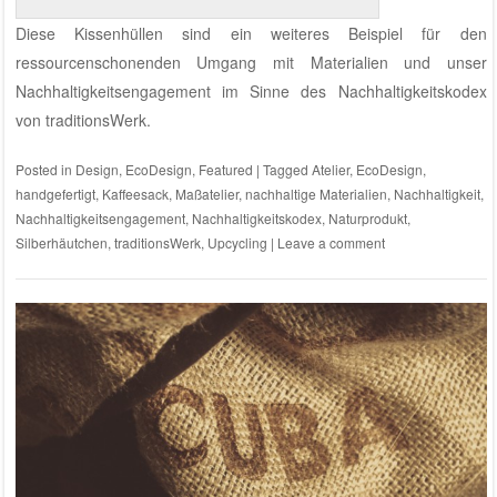
Diese Kissenhüllen sind ein weiteres Beispiel für den
ressourcenschonenden Umgang mit Materialien und
unser
Nachhaltigkeitsengagement im Sinne des Nachhaltigkeitskodex
von traditionsWerk
.
Posted in
Design
,
EcoDesign
,
Featured
|
Tagged
Atelier
,
EcoDesign
,
handgefertigt
,
Kaffeesack
,
Maßatelier
,
nachhaltige Materialien
,
Nachhaltigkeit
,
Nachhaltigkeitsengagement
,
Nachhaltigkeitskodex
,
Naturprodukt
,
Silberhäutchen
,
traditionsWerk
,
Upcycling
|
Leave a comment