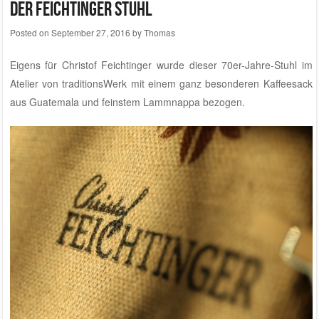
Der Feichtinger Stuhl
Posted on
September 27, 2016
by
Thomas
Eigens für
Christof Feichtinger
wurde dieser 70er-Jahre-Stuhl im
Atelier von traditionsWerk
mit einem ganz besonderen Kaffeesack
aus Guatemala und feinstem Lammnappa bezogen.