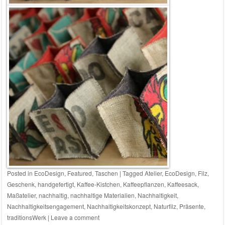
Posted in
EcoDesign
,
Featured
,
Taschen
|
Tagged
Atelier
,
EcoDesign
,
Filz
,
Geschenk
,
handgefertigt
,
Kaffee-Kistchen
,
Kaffeepflanzen
,
Kaffeesack
,
Maßatelier
,
nachhaltig
,
nachhaltige Materialien
,
Nachhaltigkeit
,
Nachhaltigkeitsengagement
,
Nachhaltigkeitskonzept
,
Naturfilz
,
Präsente
,
traditionsWerk
|
Leave a comment