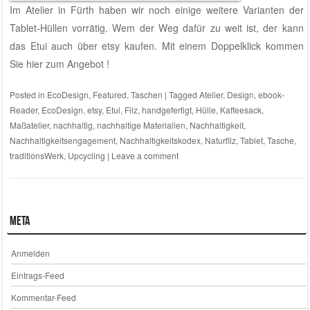
Im Atelier in Fürth haben wir noch einige weitere Varianten der
Tablet-Hüllen vorrätig. Wem der Weg dafür zu weit ist, der kann
das Etui auch über etsy kaufen.
Mit einem Doppelklick kommen
Sie hier zum Angebot !
Posted in
EcoDesign
,
Featured
,
Taschen
|
Tagged
Atelier
,
Design
,
ebook-
Reader
,
EcoDesign
,
etsy
,
Etui
,
Filz
,
handgefertigt
,
Hülle
,
Kaffeesack
,
Maßatelier
,
nachhaltig
,
nachhaltige Materialien
,
Nachhaltigkeit
,
Nachhaltigkeitsengagement
,
Nachhaltigkeitskodex
,
Naturfilz
,
Tablet
,
Tasche
,
traditionsWerk
,
Upcycling
|
Leave a comment
Meta
Anmelden
Eintrags-Feed
Kommentar-Feed