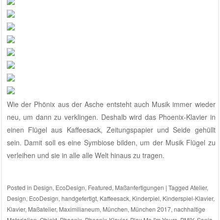
Wie der Phönix aus der Asche entsteht auch Musik immer wieder
neu, um dann zu verklingen. Deshalb wird das Phoenix-Klavier in
einen Flügel aus Kaffeesack, Zeitungspapier und Seide gehüllt
sein. Damit soll es eine Symbiose bilden, um der Musik Flügel zu
verleihen und sie in alle alle Welt hinaus zu tragen.
Posted in
Design
,
EcoDesign
,
Featured
,
Maßanfertigungen
|
Tagged
Atelier
,
Design
,
EcoDesign
,
handgefertigt
,
Kaffeesack
,
Kinderpiel
,
Kinderspiel-Klavier
,
Klavier
,
Maßatelier
,
Maximilianeum
,
München
,
München 2017
,
nachhaltige
Materialien
,
Objekt
,
Phoenix
,
Phoenix-Klavier
,
Play Me I'm Yours
,
PMIY
,
Sonja