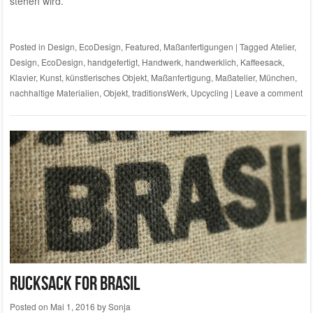
stehen wird.
Posted in
Design
,
EcoDesign
,
Featured
,
Maßanfertigungen
|
Tagged
Atelier
,
Design
,
EcoDesign
,
handgefertigt
,
Handwerk
,
handwerklich
,
Kaffeesack
,
Klavier
,
Kunst
,
künstlerisches Objekt
,
Maßanfertigung
,
Maßatelier
,
München
,
nachhaltige Materialien
,
Objekt
,
traditionsWerk
,
Upcycling
|
Leave a comment
Rucksack for Brasil
Posted on
Mai 1, 2016
by
Sonja