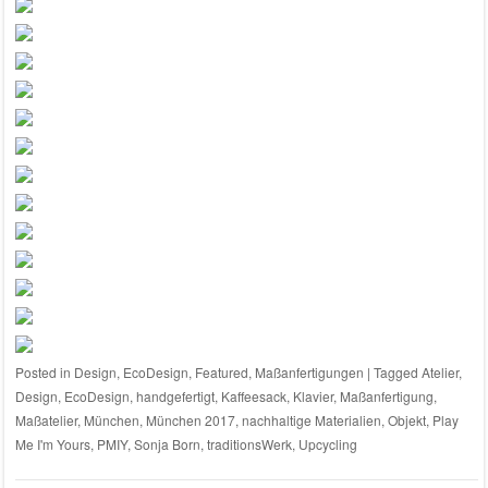
Posted in
Design
,
EcoDesign
,
Featured
,
Maßanfertigungen
|
Tagged
Atelier
,
Design
,
EcoDesign
,
handgefertigt
,
Kaffeesack
,
Klavier
,
Maßanfertigung
,
Maßatelier
,
München
,
München 2017
,
nachhaltige Materialien
,
Objekt
,
Play
Me I'm Yours
,
PMIY
,
Sonja Born
,
traditionsWerk
,
Upcycling