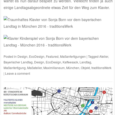
wartet es nun darauf bespielt zu werden. Vielleicht finden ja auch
einige Landtagsabgeordnete etwas Zeit für den Weg zum Klavier.
Posted in
Design
,
EcoDesign
,
Featured
,
Maßanfertigungen
|
Tagged
Atelier
,
Bayerischer Landtag
,
Design
,
EcoDesign
,
Kaffeesack
,
Landtag
,
Maßanfertigung
,
Maßatelier
,
Maximilianeum
,
München
,
Objekt
,
traditionsWerk
|
Leave a comment