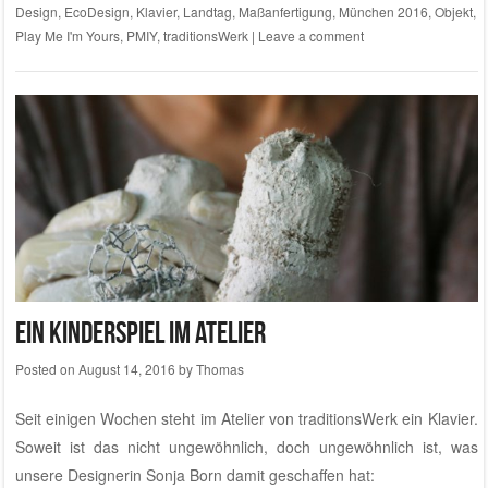
Design
,
EcoDesign
,
Klavier
,
Landtag
,
Maßanfertigung
,
München 2016
,
Objekt
,
Play Me I'm Yours
,
PMIY
,
traditionsWerk
|
Leave a comment
Ein Kinderspiel im Atelier
Posted on
August 14, 2016
by
Thomas
Seit einigen Wochen steht im
Atelier von traditionsWerk
ein Klavier.
Soweit ist das nicht ungewöhnlich, doch ungewöhnlich ist, was
unsere Designerin Sonja Born damit geschaffen hat: