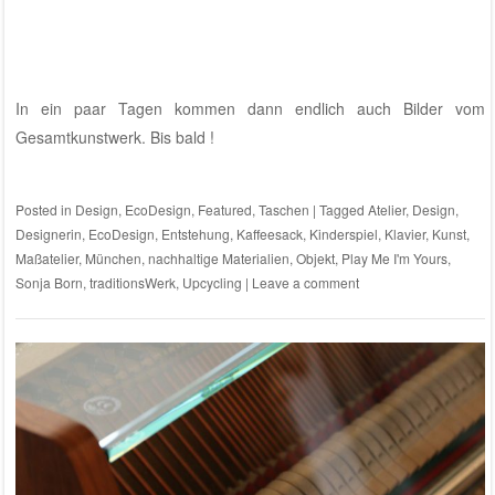
In ein paar Tagen kommen dann endlich auch Bilder vom
Gesamtkunstwerk. Bis bald !
Posted in
Design
,
EcoDesign
,
Featured
,
Taschen
|
Tagged
Atelier
,
Design
,
Designerin
,
EcoDesign
,
Entstehung
,
Kaffeesack
,
Kinderspiel
,
Klavier
,
Kunst
,
Maßatelier
,
München
,
nachhaltige Materialien
,
Objekt
,
Play Me I'm Yours
,
Sonja Born
,
traditionsWerk
,
Upcycling
|
Leave a comment