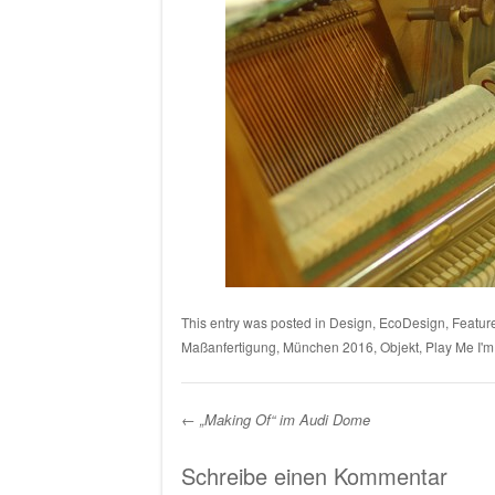
This entry was posted in
Design
,
EcoDesign
,
Featur
Maßanfertigung
,
München 2016
,
Objekt
,
Play Me I'm
←
„Making Of“ im Audi Dome
Post navigation
Schreibe einen Kommentar