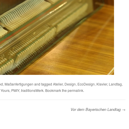
ed
,
Maßanfertigungen
and tagged
Atelier
,
Design
,
EcoDesign
,
Klavier
,
Landtag
,
 Yours
,
PMIY
,
traditionsWerk
. Bookmark the
permalink
.
Vor dem Bayerischen Landtag
→