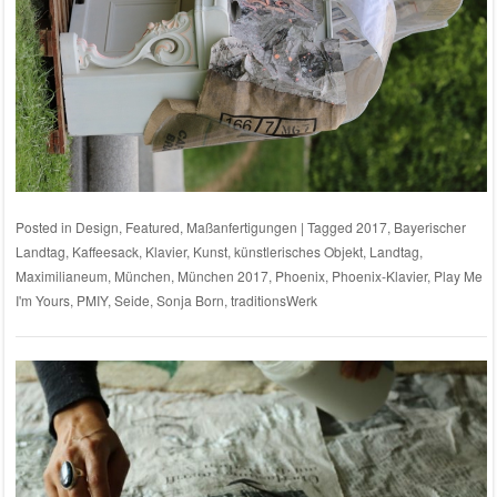
Posted in
Design
,
Featured
,
Maßanfertigungen
|
Tagged
2017
,
Bayerischer
Landtag
,
Kaffeesack
,
Klavier
,
Kunst
,
künstlerisches Objekt
,
Landtag
,
Maximilianeum
,
München
,
München 2017
,
Phoenix
,
Phoenix-Klavier
,
Play Me
I'm Yours
,
PMIY
,
Seide
,
Sonja Born
,
traditionsWerk