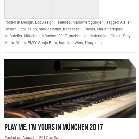
Posted in
Design
,
EcoDesign
,
Featured
,
Maßanfertigungen
|
Tagged
Atelier
,
Design
,
EcoDesign
,
handgefertigt
,
Kaffeesack
,
Klavier
,
Maßanfertigung
,
Maßatelier
,
München
,
München 2017
,
nachhaltige Materialien
,
Objekt
,
Play
Me I'm Yours
,
PMIY
,
Sonja Born
,
traditionsWerk
,
Upcycling
Play Me, I’m Yours in München 2017
Posted on
August 1, 2017
by
Sonja