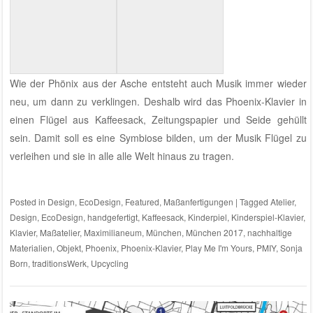
Wie der Phönix aus der Asche entsteht auch Musik immer wieder
neu, um dann zu verklingen. Deshalb wird das Phoenix-Klavier in
einen Flügel aus Kaffeesack, Zeitungspapier und Seide gehüllt
sein. Damit soll es eine Symbiose bilden, um der Musik Flügel zu
verleihen und sie in alle alle Welt hinaus zu tragen.
Posted in
Design
,
EcoDesign
,
Featured
,
Maßanfertigungen
|
Tagged
Atelier
,
Design
,
EcoDesign
,
handgefertigt
,
Kaffeesack
,
Kinderpiel
,
Kinderspiel-Klavier
,
Klavier
,
Maßatelier
,
Maximilianeum
,
München
,
München 2017
,
nachhaltige
Materialien
,
Objekt
,
Phoenix
,
Phoenix-Klavier
,
Play Me I'm Yours
,
PMIY
,
Sonja
Born
,
traditionsWerk
,
Upcycling