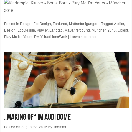
Posted in
Design
,
EcoDesign
,
Featured
,
Maßanfertigungen
|
Tagged
Atelier
,
Design
,
EcoDesign
,
Klavier
,
Landtag
,
Maßanfertigung
,
München 2016
,
Objekt
,
Play Me I'm Yours
,
PMIY
,
traditionsWerk
|
Leave a comment
„Making Of“ im Audi Dome
Posted on
August 23, 2016
by
Thomas