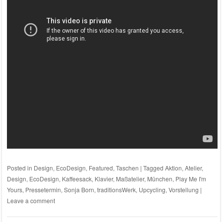
Posted in
Design
,
EcoDesign
,
Featured
,
Taschen
|
Tagged
Aktion
,
Atelier
,
Design
,
EcoDesign
,
Kaffeesack
,
Klavier
,
Maßatelier
,
München
,
Play Me I'm
Yours
,
Pressetermin
,
Sonja Born
,
traditionsWerk
,
Upcycling
,
Vorstellung
|
Leave a comment