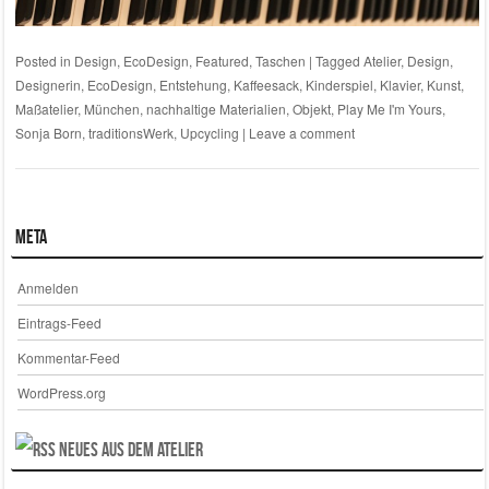
Posted in
Design
,
EcoDesign
,
Featured
,
Taschen
|
Tagged
Atelier
,
Design
,
Designerin
,
EcoDesign
,
Entstehung
,
Kaffeesack
,
Kinderspiel
,
Klavier
,
Kunst
,
Maßatelier
,
München
,
nachhaltige Materialien
,
Objekt
,
Play Me I'm Yours
,
Sonja Born
,
traditionsWerk
,
Upcycling
|
Leave a comment
Meta
Anmelden
Eintrags-Feed
Kommentar-Feed
WordPress.org
Neues aus dem Atelier