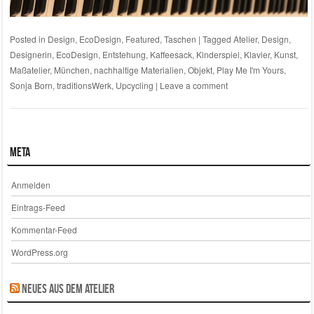
Posted in
Design
,
EcoDesign
,
Featured
,
Taschen
|
Tagged
Atelier
,
Design
,
Designerin
,
EcoDesign
,
Entstehung
,
Kaffeesack
,
Kinderspiel
,
Klavier
,
Kunst
,
Maßatelier
,
München
,
nachhaltige Materialien
,
Objekt
,
Play Me I'm Yours
,
Sonja Born
,
traditionsWerk
,
Upcycling
|
Leave a comment
Meta
Anmelden
Eintrags-Feed
Kommentar-Feed
WordPress.org
Neues aus dem Atelier