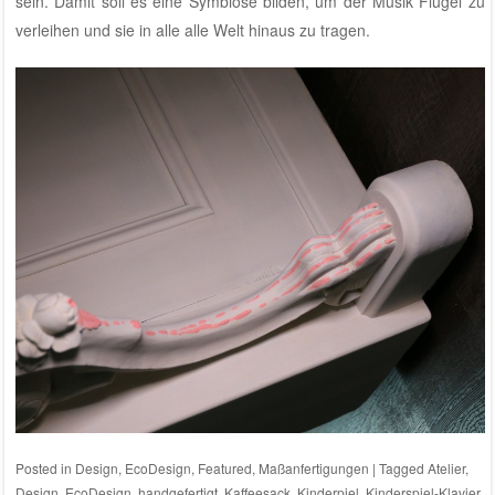
sein. Damit soll es eine Symbiose bilden, um der Musik Flügel zu
verleihen und sie in alle alle Welt hinaus zu tragen.
Posted in
Design
,
EcoDesign
,
Featured
,
Maßanfertigungen
|
Tagged
Atelier
,
Design
,
EcoDesign
,
handgefertigt
,
Kaffeesack
,
Kinderpiel
,
Kinderspiel-Klavier
,