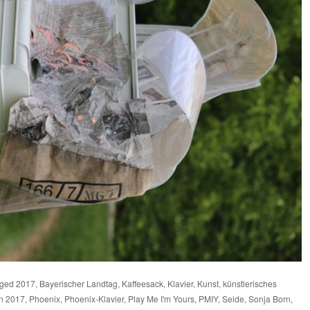
gged
2017
,
Bayerischer Landtag
,
Kaffeesack
,
Klavier
,
Kunst
,
künstlerisches
n 2017
,
Phoenix
,
Phoenix-Klavier
,
Play Me I'm Yours
,
PMIY
,
Seide
,
Sonja Born
,