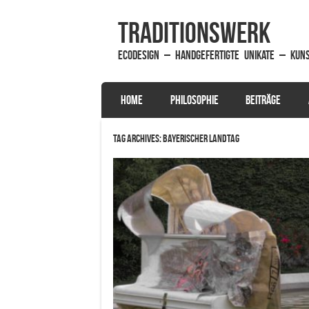
traditionsWerk
EcoDesign – handgefertigte Unikate – Kun
SKIP TO CONTENT
HOME
PHILOSOPHIE
BEITRÄGE
Menu
Tag Archives:
Bayerischer Landtag