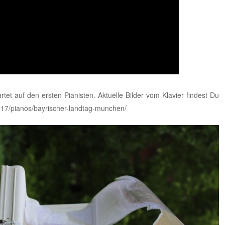
tet auf den ersten Pianisten. Aktuelle Bilder vom Klavier findest Du
017/pianos/bayrischer-landtag-munchen/