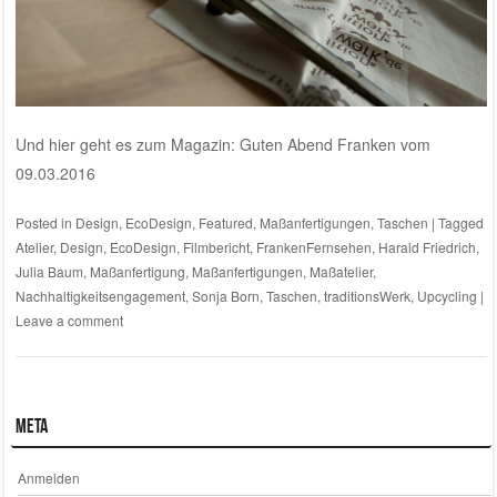
Und hier geht es zum Magazin: Guten Abend Franken vom
09.03.2016
Posted in
Design
,
EcoDesign
,
Featured
,
Maßanfertigungen
,
Taschen
|
Tagged
Atelier
,
Design
,
EcoDesign
,
Filmbericht
,
FrankenFernsehen
,
Harald Friedrich
,
Julia Baum
,
Maßanfertigung
,
Maßanfertigungen
,
Maßatelier
,
Nachhaltigkeitsengagement
,
Sonja Born
,
Taschen
,
traditionsWerk
,
Upcycling
|
Leave a comment
Meta
Anmelden