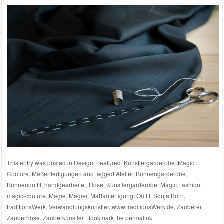
This entry was posted in
Design
,
Featured
,
Künstlergarderobe
,
Magic
Couture
,
Maßanfertigungen
and tagged
Atelier
,
Bühnengarderobe
,
Bühnenoutfit
,
handgearbeitet
,
Hose
,
Künstlergarderobe
,
Magic Fashion
,
magic-couture
,
Magie
,
Magier
,
Maßanfertigung
,
Outfit
,
Sonja Born
,
traditionsWerk
,
Verwandlungskünstler
,
www.traditionsWerk.de
,
Zauberer
,
Zauberhose
,
Zauberkünstler
. Bookmark the
permalink
.