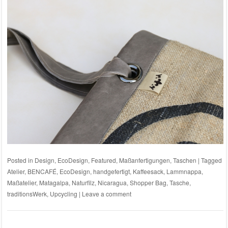
Posted in
Design
,
EcoDesign
,
Featured
,
Maßanfertigungen
,
Taschen
|
Tagged
Atelier
,
BENCAFÉ
,
EcoDesign
,
handgefertigt
,
Kaffeesack
,
Lammnappa
,
Maßatelier
,
Matagalpa
,
Naturfilz
,
Nicaragua
,
Shopper Bag
,
Tasche
,
traditionsWerk
,
Upcycling
|
Leave a comment