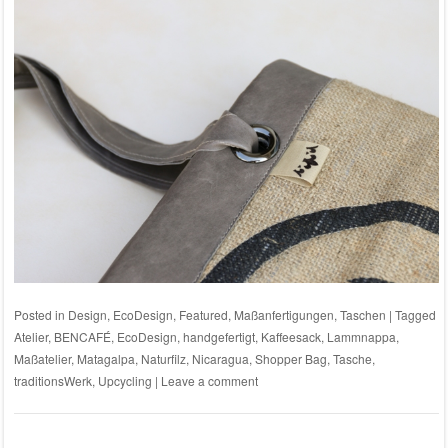
Posted in
Design
,
EcoDesign
,
Featured
,
Maßanfertigungen
,
Taschen
|
Tagged
Atelier
,
BENCAFÉ
,
EcoDesign
,
handgefertigt
,
Kaffeesack
,
Lammnappa
,
Maßatelier
,
Matagalpa
,
Naturfilz
,
Nicaragua
,
Shopper Bag
,
Tasche
,
traditionsWerk
,
Upcycling
|
Leave a comment