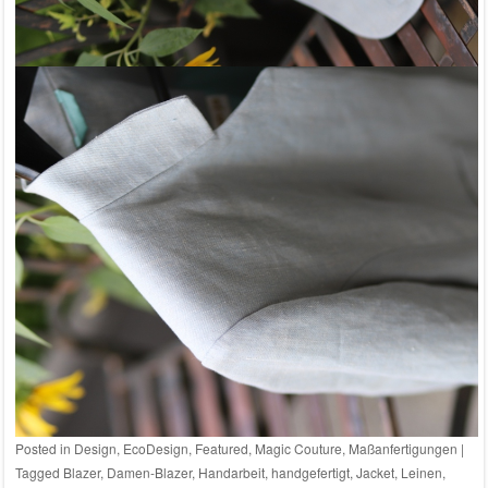
Posted in
Design
,
EcoDesign
,
Featured
,
Magic Couture
,
Maßanfertigungen
|
Tagged
Blazer
,
Damen-Blazer
,
Handarbeit
,
handgefertigt
,
Jacket
,
Leinen
,