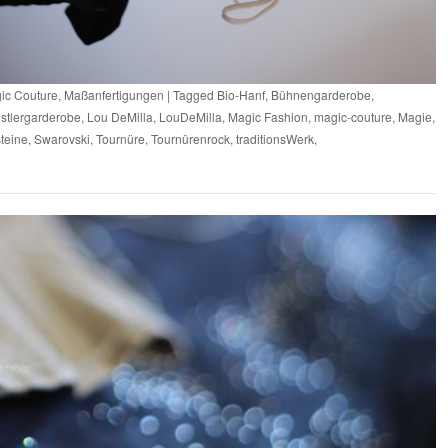
ic Couture
,
Maßanfertigungen
|
Tagged
Bio-Hanf
,
Bühnengarderobe
,
stlergarderobe
,
Lou DeMilla
,
LouDeMilla
,
Magic Fashion
,
magic-couture
,
Magie
,
teine
,
Swarovski
,
Tournüre
,
Tournürenrock
,
traditionsWerk
,