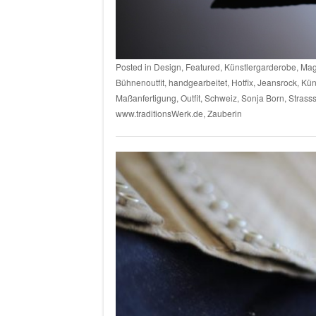
Posted in
Design
,
Featured
,
Künstlergarderobe
,
Mag
Bühnenoutfit
,
handgearbeitet
,
Hotfix
,
Jeansrock
,
Kün
Maßanfertigung
,
Outfit
,
Schweiz
,
Sonja Born
,
Strasss
www.traditionsWerk.de
,
Zauberin