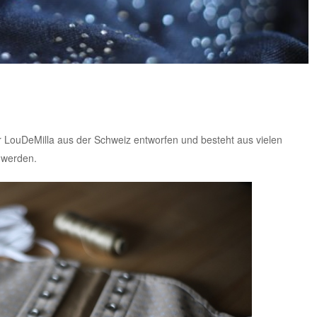
r
LouDeMilla aus der Schweiz
entworfen und besteht aus vielen
t werden.