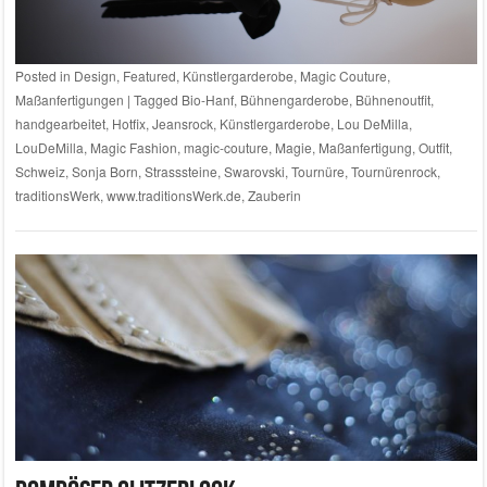
Posted in
Design
,
Featured
,
Künstlergarderobe
,
Magic Couture
,
Maßanfertigungen
|
Tagged
Bio-Hanf
,
Bühnengarderobe
,
Bühnenoutfit
,
handgearbeitet
,
Hotfix
,
Jeansrock
,
Künstlergarderobe
,
Lou DeMilla
,
LouDeMilla
,
Magic Fashion
,
magic-couture
,
Magie
,
Maßanfertigung
,
Outfit
,
Schweiz
,
Sonja Born
,
Strasssteine
,
Swarovski
,
Tournüre
,
Tournürenrock
,
traditionsWerk
,
www.traditionsWerk.de
,
Zauberin