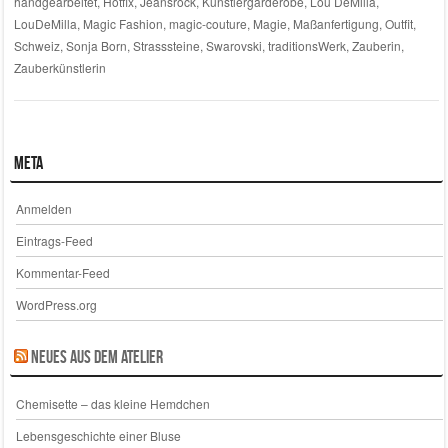
handgearbeitet
,
Hotfix
,
Jeansrock
,
Künstlergarderobe
,
Lou DeMilla
,
LouDeMilla
,
Magic Fashion
,
magic-couture
,
Magie
,
Maßanfertigung
,
Outfit
,
Schweiz
,
Sonja Born
,
Strasssteine
,
Swarovski
,
traditionsWerk
,
Zauberin
,
Zauberkünstlerin
Meta
Anmelden
Eintrags-Feed
Kommentar-Feed
WordPress.org
Neues aus dem Atelier
Chemisette – das kleine Hemdchen
Lebensgeschichte einer Bluse