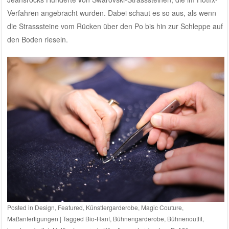
Verfahren angebracht wurden. Dabei schaut es so aus, als wenn
die Strasssteine vom Rücken über den Po bis hin zur Schleppe auf
den Boden rieseln.
Posted in
Design
,
Featured
,
Künstlergarderobe
,
Magic Couture
,
Maßanfertigungen
|
Tagged
Bio-Hanf
,
Bühnengarderobe
,
Bühnenoutfit
,