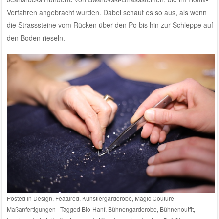
Verfahren angebracht wurden. Dabei schaut es so aus, als wenn
die Strasssteine vom Rücken über den Po bis hin zur Schleppe auf
den Boden rieseln.
Posted in
Design
,
Featured
,
Künstlergarderobe
,
Magic Couture
,
Maßanfertigungen
|
Tagged
Bio-Hanf
,
Bühnengarderobe
,
Bühnenoutfit
,