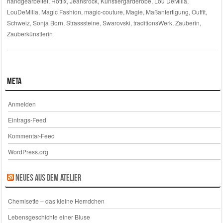
handgearbeitet
,
Hotfix
,
Jeansrock
,
Künstlergarderobe
,
Lou DeMilla
,
LouDeMilla
,
Magic Fashion
,
magic-couture
,
Magie
,
Maßanfertigung
,
Outfit
,
Schweiz
,
Sonja Born
,
Strasssteine
,
Swarovski
,
traditionsWerk
,
Zauberin
,
Zauberkünstlerin
Meta
Anmelden
Eintrags-Feed
Kommentar-Feed
WordPress.org
Neues aus dem Atelier
Chemisette – das kleine Hemdchen
Lebensgeschichte einer Bluse