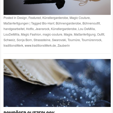
Posted in
Design
,
Featured
,
Künstlergarderobe
,
Magic Couture
,
Maßanfertigungen
|
Tagged
Bio-Hanf
,
Bühnengarderobe
,
Bühnenoutfit
,
handgearbeitet
,
Hotfix
,
Jeansrock
,
Künstlergarderobe
,
Lou DeMilla
,
LouDeMilla
,
Magic Fashion
,
magic-couture
,
Magie
,
Maßanfertigung
,
Outfit
,
Schweiz
,
Sonja Born
,
Strasssteine
,
Swarovski
,
Tournüre
,
Tournürenrock
,
traditionsWerk
,
www.traditionsWerk.de
,
Zauberin