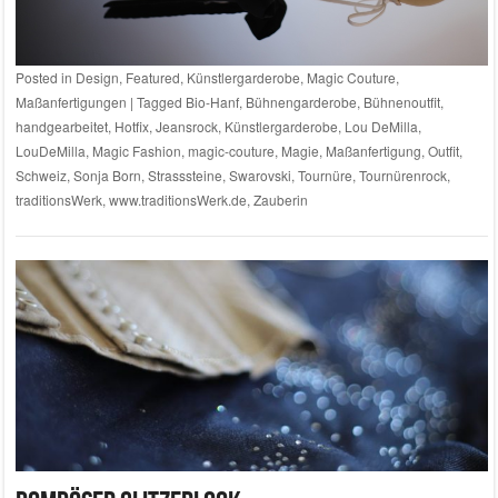
Posted in
Design
,
Featured
,
Künstlergarderobe
,
Magic Couture
,
Maßanfertigungen
|
Tagged
Bio-Hanf
,
Bühnengarderobe
,
Bühnenoutfit
,
handgearbeitet
,
Hotfix
,
Jeansrock
,
Künstlergarderobe
,
Lou DeMilla
,
LouDeMilla
,
Magic Fashion
,
magic-couture
,
Magie
,
Maßanfertigung
,
Outfit
,
Schweiz
,
Sonja Born
,
Strasssteine
,
Swarovski
,
Tournüre
,
Tournürenrock
,
traditionsWerk
,
www.traditionsWerk.de
,
Zauberin