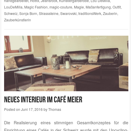
handgearbeitet
,
Hotfix
,
Jeansrock
,
Künstlergarderobe
,
Lou DeMilla
,
LouDeMilla
,
Magic Fashion
,
magic-couture
,
Magie
,
Maßanfertigung
,
Outfit
,
Schweiz
,
Sonja Born
,
Strasssteine
,
Swarovski
,
traditionsWerk
,
Zauberin
,
Zauberkünstlerin
Neues Interieur im Café Meier
Posted on
Juni 17, 2016
by
Thomas
Die Realisierung eines stimmigen Gesamtkonzeptes für die
Einrichtung eines Cafés in der Schweiz wurde mit den Upcycling-