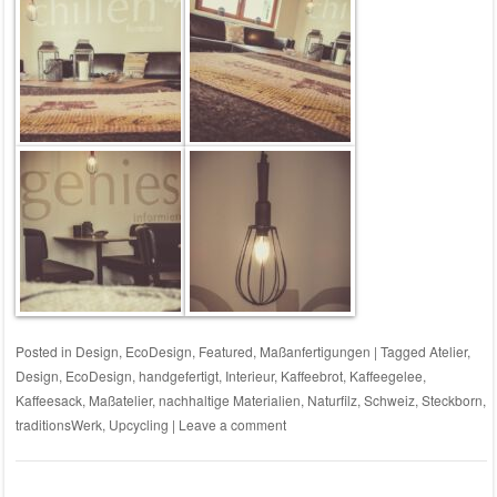
Posted in
Design
,
EcoDesign
,
Featured
,
Maßanfertigungen
|
Tagged
Atelier
,
Design
,
EcoDesign
,
handgefertigt
,
Interieur
,
Kaffeebrot
,
Kaffeegelee
,
Kaffeesack
,
Maßatelier
,
nachhaltige Materialien
,
Naturfilz
,
Schweiz
,
Steckborn
,
traditionsWerk
,
Upcycling
|
Leave a comment