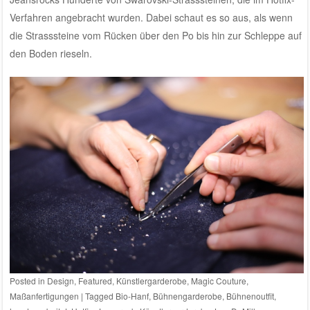
Verfahren angebracht wurden. Dabei schaut es so aus, als wenn
die Strasssteine vom Rücken über den Po bis hin zur Schleppe auf
den Boden rieseln.
Posted in
Design
,
Featured
,
Künstlergarderobe
,
Magic Couture
,
Maßanfertigungen
|
Tagged
Bio-Hanf
,
Bühnengarderobe
,
Bühnenoutfit
,