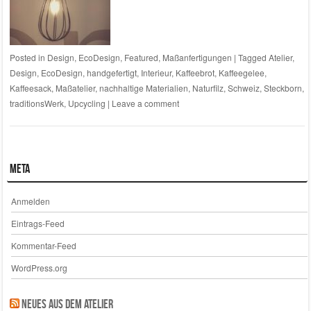
Posted in
Design
,
EcoDesign
,
Featured
,
Maßanfertigungen
|
Tagged
Atelier
,
Design
,
EcoDesign
,
handgefertigt
,
Interieur
,
Kaffeebrot
,
Kaffeegelee
,
Kaffeesack
,
Maßatelier
,
nachhaltige Materialien
,
Naturfilz
,
Schweiz
,
Steckborn
,
traditionsWerk
,
Upcycling
|
Leave a comment
Meta
Anmelden
Eintrags-Feed
Kommentar-Feed
WordPress.org
Neues aus dem Atelier