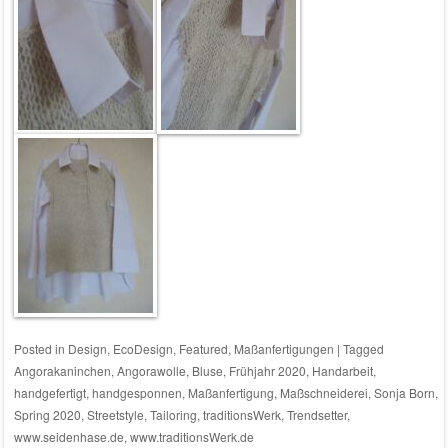
Posted in
Design
,
EcoDesign
,
Featured
,
Maßanfertigungen
|
Tagged
Angorakaninchen
,
Angorawolle
,
Bluse
,
Frühjahr 2020
,
Handarbeit
,
handgefertigt
,
handgesponnen
,
Maßanfertigung
,
Maßschneiderei
,
Sonja Born
,
Spring 2020
,
Streetstyle
,
Tailoring
,
traditionsWerk
,
Trendsetter
,
www.seidenhase.de
,
www.traditionsWerk.de