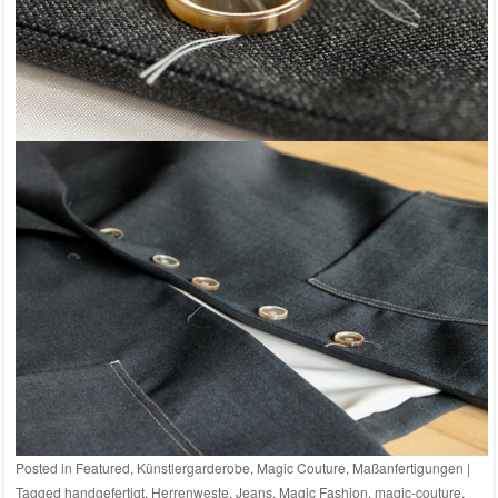
Posted in
Featured
,
Künstlergarderobe
,
Magic Couture
,
Maßanfertigungen
|
Tagged
handgefertigt
,
Herrenweste
,
Jeans
,
Magic Fashion
,
magic-couture
,