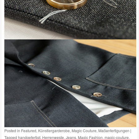
Posted in
Featured
,
Künstlergarderobe
,
Magic Couture
,
Maßanfertigungen
|
Tagged
handgefertigt
,
Herrenweste
,
Jeans
,
Magic Fashion
,
magic-couture
,