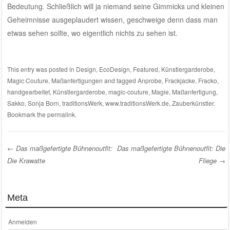
Bedeutung. Schließlich will ja niemand seine Gimmicks und kleinen
Geheimnisse ausgeplaudert wissen, geschweige denn dass man
etwas sehen sollte, wo eigentlich nichts zu sehen ist.
This entry was posted in
Design
,
EcoDesign
,
Featured
,
Künstlergarderobe
,
Magic Couture
,
Maßanfertigungen
and tagged
Anprobe
,
Frackjacke
,
Fracko
,
handgearbeitet
,
Künstlergarderobe
,
magic-couture
,
Magie
,
Maßanfertigung
,
Sakko
,
Sonja Born
,
traditionsWerk
,
www.traditionsWerk.de
,
Zauberkünstler
.
Bookmark the
permalink
.
←
Das maßgefertigte Bühnenoutfit:
Das maßgefertigte Bühnenoutfit: Die
Die Krawatte
Fliege
→
Post navigation
Meta
Anmelden