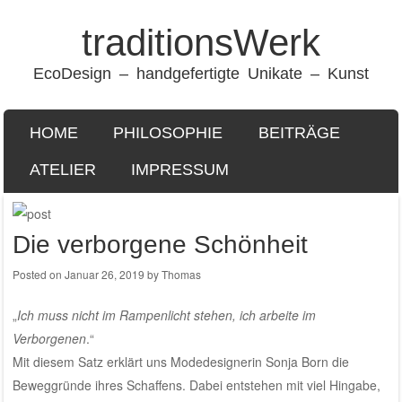
traditionsWerk
EcoDesign – handgefertigte Unikate – Kunst
SKIP TO CONTENT
HOME
PHILOSOPHIE
BEITRÄGE
Menu
ATELIER
IMPRESSUM
Die verborgene Schönheit
Posted on
Januar 26, 2019
by
Thomas
„
Ich muss nicht im Rampenlicht stehen, ich arbeite im
Verborgenen
.“
Mit diesem Satz erklärt uns Modedesignerin Sonja Born die
Beweggründe ihres Schaffens. Dabei entstehen mit viel Hingabe,