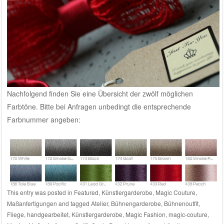
Nachfolgend finden Sie eine Übersicht der zwölf möglichen
Farbtöne. Bitte bei
Anfragen
unbedingt die entsprechende
Farbnummer angeben:
This entry was posted in
Featured
,
Künstlergarderobe
,
Magic Couture
,
Maßanfertigungen
and tagged
Atelier
,
Bühnengarderobe
,
Bühnenoutfit
,
Fliege
,
handgearbeitet
,
Künstlergarderobe
,
Magic Fashion
,
magic-couture
,