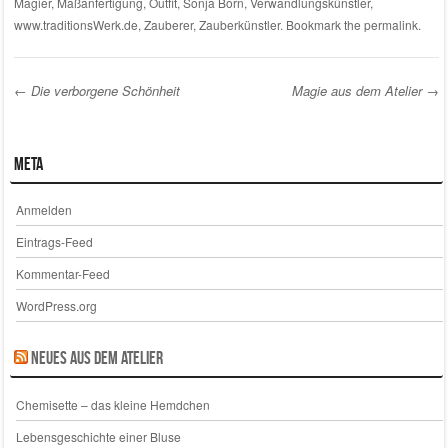
Magier
,
Maßanfertigung
,
Outfit
,
Sonja Born
,
Verwandlungskünstler
,
www.traditionsWerk.de
,
Zauberer
,
Zauberkünstler
. Bookmark the
permalink
.
←
Die verborgene Schönheit
Magie aus dem Atelier
→
Post navigation
Meta
Anmelden
Eintrags-Feed
Kommentar-Feed
WordPress.org
Neues aus dem Atelier
Chemisette – das kleine Hemdchen
Lebensgeschichte einer Bluse