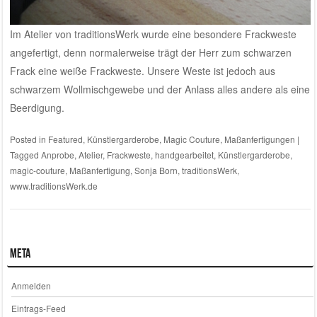
Im
Atelier von traditionsWerk
wurde eine besondere Frackweste
angefertigt, denn normalerweise trägt der Herr zum schwarzen
Frack eine weiße Frackweste. Unsere Weste ist jedoch aus
schwarzem Wollmischgewebe und der Anlass alles andere als eine
Beerdigung.
Posted in
Featured
,
Künstlergarderobe
,
Magic Couture
,
Maßanfertigungen
|
Tagged
Anprobe
,
Atelier
,
Frackweste
,
handgearbeitet
,
Künstlergarderobe
,
magic-couture
,
Maßanfertigung
,
Sonja Born
,
traditionsWerk
,
www.traditionsWerk.de
Meta
Anmelden
Eintrags-Feed