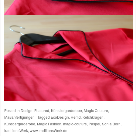
Posted in
Design
,
Featured
,
Künstlergarderobe
,
Magic Couture
,
Maßanfertigungen
|
Tagged
EcoDesign
,
Hemd
,
Kelchkragen
,
Künstlergarderobe
,
Magic Fashion
,
magic-couture
,
Paspel
,
Sonja Born
,
traditionsWerk
,
www.traditionsWerk.de