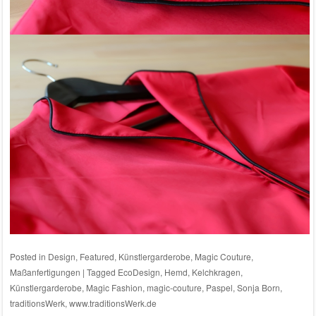
Posted in
Design
,
Featured
,
Künstlergarderobe
,
Magic Couture
,
Maßanfertigungen
|
Tagged
EcoDesign
,
Hemd
,
Kelchkragen
,
Künstlergarderobe
,
Magic Fashion
,
magic-couture
,
Paspel
,
Sonja Born
,
traditionsWerk
,
www.traditionsWerk.de