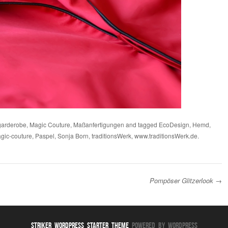
garderobe
,
Magic Couture
,
Maßanfertigungen
and tagged
EcoDesign
,
Hemd
,
gic-couture
,
Paspel
,
Sonja Born
,
traditionsWerk
,
www.traditionsWerk.de
.
Pompöser Glitzerlook
→
Striker WordPress Starter Theme
Powered By WordPress