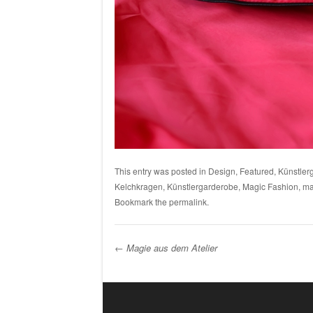
This entry was posted in
Design
,
Featured
,
Künstler
Kelchkragen
,
Künstlergarderobe
,
Magic Fashion
,
ma
Bookmark the
permalink
.
←
Magie aus dem Atelier
Post navigation