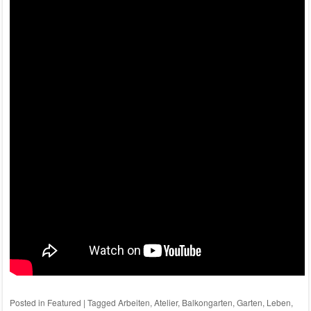
Posted in
Featured
|
Tagged
Arbeiten
,
Atelier
,
Balkongarten
,
Garten
,
Leben
,