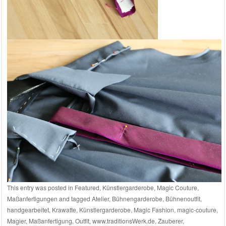
This entry was posted in
Featured
,
Künstlergarderobe
,
Magic Couture
,
Maßanfertigungen
and tagged
Atelier
,
Bühnengarderobe
,
Bühnenoutfit
,
handgearbeitet
,
Krawatte
,
Künstlergarderobe
,
Magic Fashion
,
magic-couture
,
Magier
,
Maßanfertigung
,
Outfit
,
www.traditionsWerk.de
,
Zauberer
,