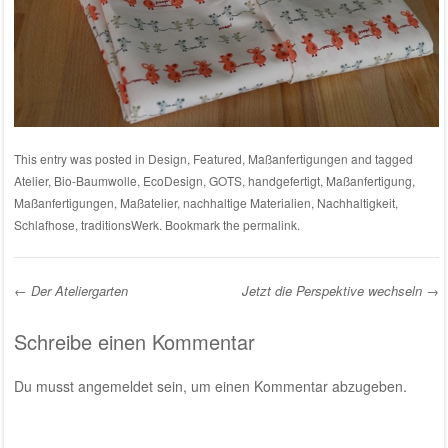
This entry was posted in
Design
,
Featured
,
Maßanfertigungen
and tagged
Atelier
,
Bio-Baumwolle
,
EcoDesign
,
GOTS
,
handgefertigt
,
Maßanfertigung
,
Maßanfertigungen
,
Maßatelier
,
nachhaltige Materialien
,
Nachhaltigkeit
,
Schlafhose
,
traditionsWerk
. Bookmark the
permalink
.
←
Der Ateliergarten
Jetzt die Perspektive wechseln
→
Post navigation
Schreibe einen Kommentar
Du musst
angemeldet
sein, um einen Kommentar abzugeben.